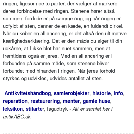
ringen, ligesom de to parter, der vælger at markere
deres forbindelse med ringen. Stenene hører altså
sammen, fordi de er på samme ring, og når ringen er
udfyldt af sten, danner de en kæde, en fuldendt cirkel.
Når du køber en alliancering, er det altså den ultimative
kærlighedserklæring. Det er den måde du siger til din
udkårne, at I ikke blot har nuet sammen, men at
fremtidens også er jeres. Med en alliancering er i
forbundne på samme måde, som stenene bliver
forbundet med hinanden i ringen. Når jeres forhold
styrkes og udvikles, udvides antallet af sten.
,
,
,
,
Antikvitetshåndbog
samlerobjekter
historie
info
,
,
,
,
reparation
restaurering
mønter
gamle huse
,
r, fagudtryk -
leksikon
stilarte
Alt er samlet her i
antikABC.dk
.......................................................................................