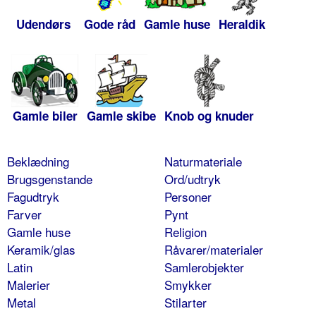
Udendørs
Gode råd
Gamle huse
Heraldik
Gamle biler
Gamle skibe
Knob og knuder
Beklædning
Naturmateriale
Brugsgenstande
Ord/udtryk
Fagudtryk
Personer
Farver
Pynt
Gamle huse
Religion
Keramik/glas
Råvarer/materialer
Latin
Samlerobjekter
Malerier
Smykker
Metal
Stilarter