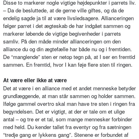
Disse to markerer nogle vigtige højdepunkter i parrets liv.
– Da de besluttede, at de gerne ville giftes, og da de
endelig sagde ja til at være livsledsagere. Allianceringen
følger parret i det ægteskab de har indgået sammen og
markerer løbende de vigtige begivenheder i parrets
samliv. På den måde minder allianceringen om den
alliance du og din ægtefælle har både nu og i fremtiden.
De “manglende” sten er netop tegn på, at I ser en fremtid
sammen. En fremtid, hvor I kan føje flere sten til ringen.
At være eller ikke at være
Det at være i en alliance med et andet menneske betyder
grundlæggende, at man står sammen og holder sammen.
Ifølge gammel overtro skal man have tre sten i ringen fra
begyndelsen. Det er vigtigt, at der er tale om et ulige
antal – og tre er et tal, som mange mennesker forbinder
med held. Du kender tallet fra eventyr og fra sætningen
“tredje gang er lykkens gang”. Stenene er forbundet af