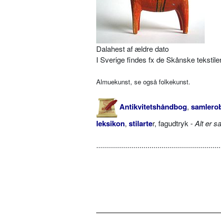
Dalahest af ældre dato
I Sverige findes fx de Skånske tekstil
Almuekunst, se også folkekunst.
Antikvitetshåndbog
,
samlerob
leksikon
,
stilarte
r, fagudtryk -
Alt er s
...............................................................