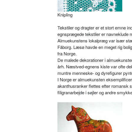
Knipling
Tekstiler og dragter er et stort emne i
egnsprægede tekstiler er navneklude
Almuekunstens lokalpræg var især stæ
Fåborg. Læsø havde en meget rig bolig
fra Norge.
De malede dekorationer i almuekunsten 
årh. Næstved-egnens kiste var ofte de
muntre menneske- og dyrefigurer pynt
I Norge er almuekunsten eksemplificer
akanthusranker flettes efter romansk
filigranarbejde i søjler og andre smykke