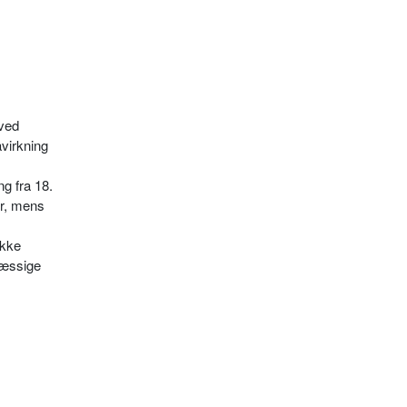
ved
virkning
g fra 18.
er, mens
okke
mæssige