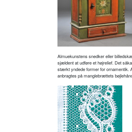
Almuekunstens snedker eller billedskær
sjældent at udføre et højrelief. Det såk
stærkt yndede former for ornamentik. Af
anbragtes på manglebrættets bøjlehån