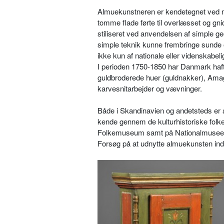
Almuekunstneren er kendetegnet ved m
tomme flade førte til overlæsset og gni
stiliseret ved anvendelsen af simple 
simple teknik kunne frembringe sunde og
ikke kun af nationale eller videnskabe
I perioden 1750-1850 har Danmark haft
guldbroderede huer (guldnakker), Ama
karvesnitarbejder og vævninger.
Både i Skandinavien og andetsteds er
kende gennem de kulturhistoriske folke
Folkemuseum samt på Nationalmuseet
Forsøg på at udnytte almuekunsten inde