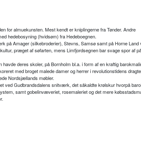
nden for almuekunsten. Mest kendt er kniplingerne fra Tønder. Andre
 med hedebosyning (hvidsøm) fra Hedeboegnen.
rk på Amager (silkebroderier), Stevns, Samsø samt på Horne Land 
kultur, præget af søfarten, mens Limfjordsegnen bar svage spor af på
havde deres skoler, på Bornholm bl.a. i form af en kraftig barokmalin
koreret med broget malede damer og herrer i revolutionstidens dragt
ede Nordsjællands møbler.
et ved Gudbrandsdalens snitværk, det såkaldte krølskur hvorpå bar
 system, samt gobelinvæveriet, rosemaleriet og det mere købsstads
r.