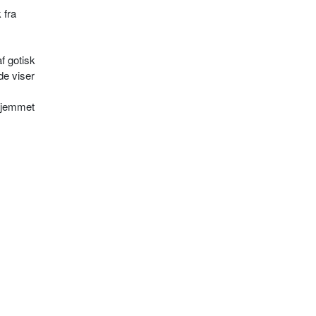
 fra
af gotisk
de viser
 hjemmet