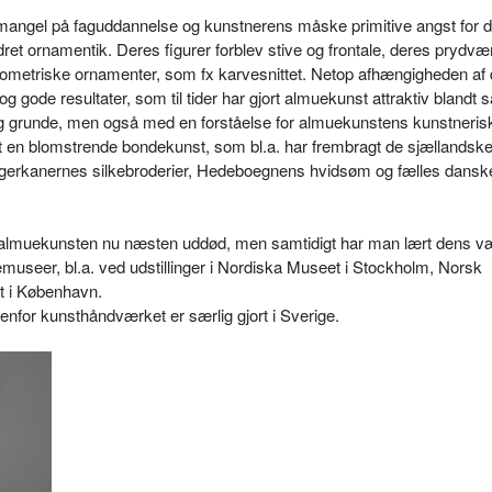
angel på faguddannelse og kunstnerens måske primitive angst for 
dret ornamentik. Deres figurer forblev stive og frontale, deres prydvæ
geometriske ornamenter, som fx karvesnittet. Netop afhængigheden af
 gode resultater, som til tider har gjort almuekunst attraktiv blandt 
lig grunde, men også med en forståelse for almuekunstens kunstneris
 en blomstrende bondekunst, som bl.a. har frembragt de sjællandsk
gerkanernes silkebroderier, Hedeboegnens hvidsøm og fælles dansk
 almuekunsten nu næsten uddød, men samtidigt har man lært dens væ
museer, bl.a. ved udstillinger i Nordiska Museet i Stockholm, Norsk
 i København.
nfor kunsthåndværket er særlig gjort i Sverige.