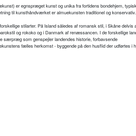
dekunst) er egnspræget kunst og unika fra fortidens bondehjem, typisk
ætning til kunsthåndværket er almuekunsten traditionel og konservativ.
orskellige stilarter. På Island således af romansk stil, i Skåne delvis 
barokstil og rokoko og i Danmark af renæssancen. I de forskellige lan
le særpræg som genspejler landendes historie, forbavsende
kunstens fælles herkomst - byggende på den husflid der udførtes i