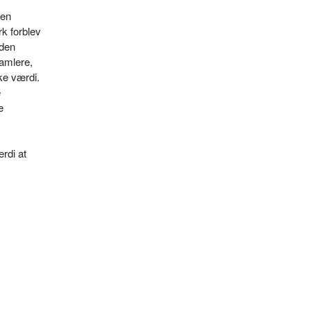
den
rk forblev
 den
samlere,
ke værdi.
e
e
rdi at