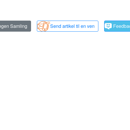
 egen Samling
Send artikel til en ven
Feedba