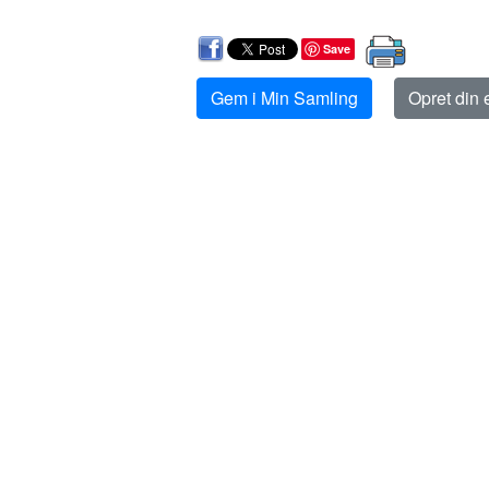
Save
Gem i Min Samling
Opret din