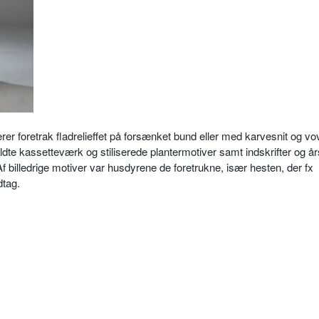
er foretrak fladrelieffet på forsænket bund eller med karvesnit og v
aldte kassetteværk og stiliserede plantermotiver samt indskrifter og år
 billedrige motiver var husdyrene de foretrukne, især hesten, der fx
dtag.