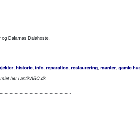
er og Dalarnas Dalaheste.
jekter
,
historie
,
info
,
reparation
,
restaurering
,
mønter
,
gamle hu
amlet her i antikABC.dk
.........................................................