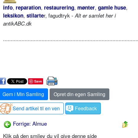
,
,
,
,
,
info
reparation
restaurering
mønter
gamle huse
,
r, fagudtryk -
leksikon
stilarte
Alt er samlet her i
antikABC.dk
.......................................................................................
Save
Gem i Min Samling
Opret din egen Samling
Send artikel til en ven
Feedback
Forrige: Almue
Klik på den smiley du vil give denne side