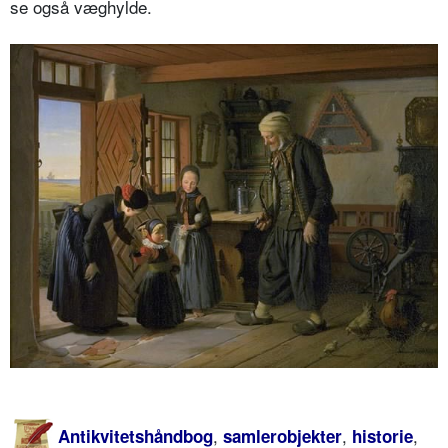
se også væghylde.
,
,
,
Antikvitetshåndbog
samlerobjekter
historie