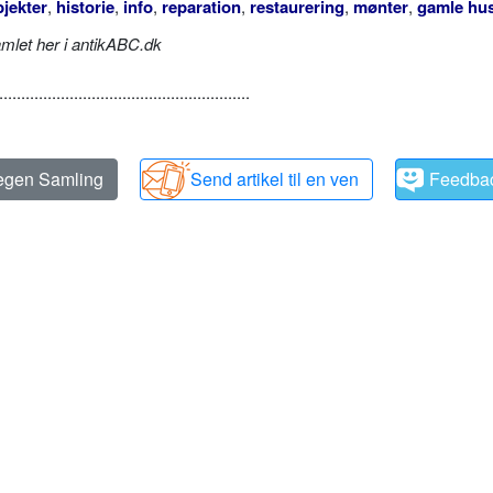
jekter
,
historie
,
info
,
reparation
,
restaurering
,
mønter
,
gamle hu
amlet her i antikABC.dk
.........................................................
 egen Samling
Send artikel til en ven
Feedba