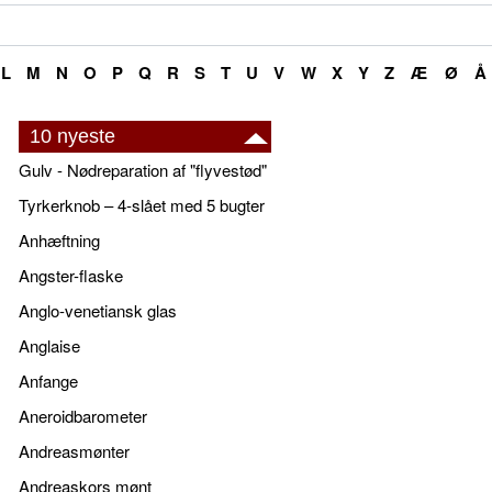
L
M
N
O
P
Q
R
S
T
U
V
W
X
Y
Z
Æ
Ø
Å
10 nyeste
Gulv - Nødreparation af "flyvestød"
Tyrkerknob – 4-slået med 5 bugter
Anhæftning
Angster-flaske
Anglo-venetiansk glas
Anglaise
Anfange
Aneroidbarometer
Andreasmønter
Andreaskors mønt