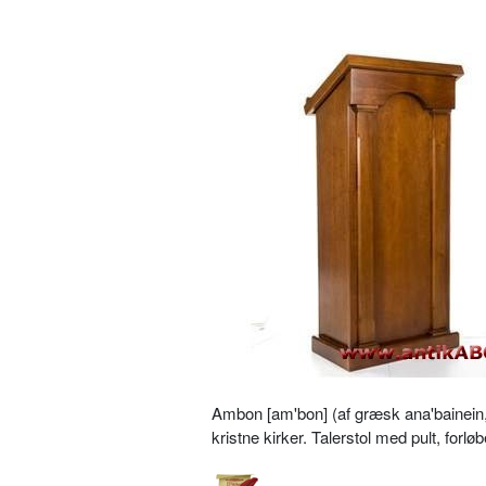
Ambon [am'bon] (af græsk ana'bainein, st
kristne kirker. Talerstol med pult, for