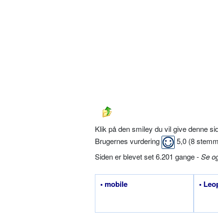
Klik på den smiley du vil give denne s
Brugernes vurdering
5,0
(
8
stemm
Siden er blevet set 6.201 gange -
Se o
• mobile
• Leo