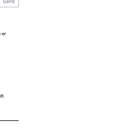
 er
lt.