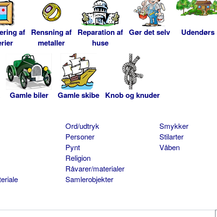
ering af
Rensning af
Reparation af
Gør det selv
Udendørs
rier
metaller
huse
Gamle biler
Gamle skibe
Knob og knuder
Ord/udtryk
Smykker
Personer
Stilarter
Pynt
Våben
Religion
Råvarer/materialer
eriale
Samlerobjekter