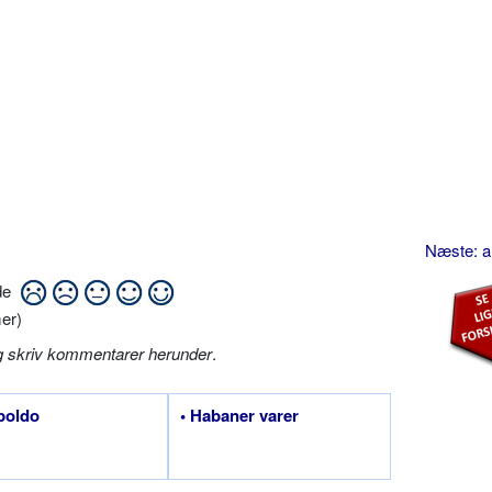
Næste: 
ide
er)
g skriv kommentarer herunder
.
poldo
• Habaner varer