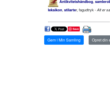
Antikvitetshåndbog
,
samlerob
leksikon
,
stilarte
r, fagudtryk -
Alt er s
...............................................................
Save
Gem i Min Samling
Opret din