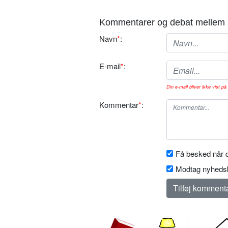
Kommentarer og debat mellem 
Navn
*
:
E-mail
*
:
Din e-mail bliver ikke vist på 
Kommentar
*
:
Få besked når d
Modtag nyhedsb