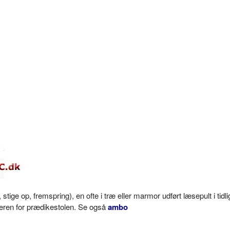
ige op, fremspring), en ofte i træ eller marmor udført læsepult i tidli
løberen for prædikestolen. Se også
ambo