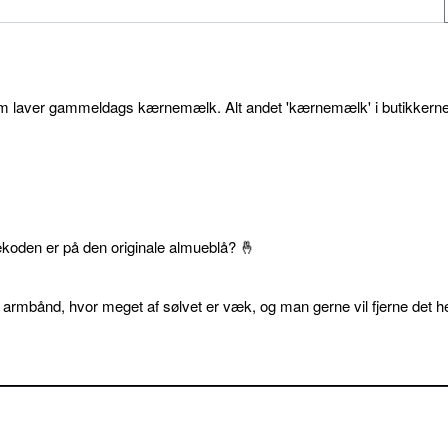
som laver gammeldags kærnemælk. Alt andet 'kærnemælk' i butikkerne
ekoden er på den originale almueblå? 🤞
 armbånd, hvor meget af sølvet er væk, og man gerne vil fjerne det he