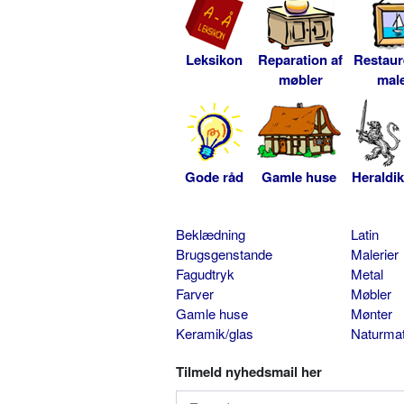
Leksikon
Reparation af
Restaur
møbler
male
Gode råd
Gamle huse
Heraldik
Beklædning
Latin
Brugsgenstande
Malerier
Fagudtryk
Metal
Farver
Møbler
Gamle huse
Mønter
Keramik/glas
Naturmat
Tilmeld nyhedsmail her