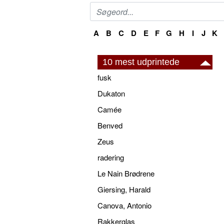
A
B
C
D
E
F
G
H
I
J
K
10 mest udprintede
fusk
Dukaton
Camée
Benved
Zeus
radering
Le Nain Brødrene
Giersing, Harald
Canova, Antonio
Rakkerglas