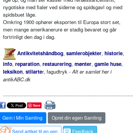
nygotiske med fialer ved siderne og spidsgavl og med
spidsbuet låge.
Omkring 1900 ophører eksporten til Europa stort set,
men mange amerikanerure er stadig bevaret og går
fortrinligt den dag i dag.
,
,
,
Antikvitetshåndbog
samlerobjekter
historie
,
,
,
,
,
info
reparation
restaurering
mønter
gamle huse
,
r, fagudtryk -
leksikon
stilarte
Alt er samlet her i
antikABC.dk
.......................................................................................
Save
Gem i Min Samling
Opret din egen Samling
Send artikel til en ven
Feedback