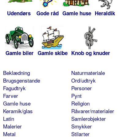
Udendørs
Gode råd
Gamle huse
Heraldik
Gamle biler
Gamle skibe
Knob og knuder
Beklædning
Naturmateriale
Brugsgenstande
Ord/udtryk
Fagudtryk
Personer
Farver
Pynt
Gamle huse
Religion
Keramik/glas
Råvarer/materialer
Latin
Samlerobjekter
Malerier
Smykker
Metal
Stilarter