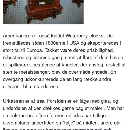
Amerikanerure : også kaldet Waterbury clocks. De
fremstilledes siden 1830erne i USA og eksporteredes i
stort tal til Europa. Takket være deres prisbillighed,
robusthed og præcise gang, samt at flere af dem havde
et spilleværk bestående af knebler, der anslog forskelligt
stemte metalstænger, blev de overmåde yndede. En
overgang udkonkurrerede de en lang række andre
urtyper - bl.a. standurene.
Urkassen er af træ. Forsiden er en låge med glas, og
underdelen af den dækkes gerne bag et maleri. Man har
amerikanerure i flere former, således har tidlige
eksemplarer undertiden en "talje" på midten, andre går
lige op, og man ser kasser med renæssancetilsnit,