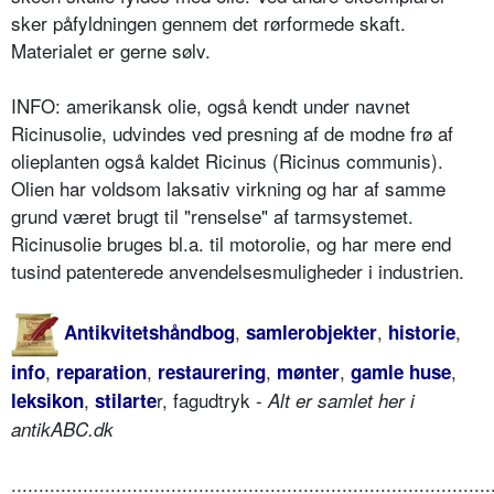
sker påfyldningen gennem det rørformede skaft.
Materialet er gerne sølv.
INFO: amerikansk olie, også kendt under navnet
Ricinusolie, udvindes ved presning af de modne frø af
olieplanten også kaldet Ricinus (Ricinus communis).
Olien har voldsom laksativ virkning og har af samme
grund været brugt til "renselse" af tarmsystemet.
Ricinusolie bruges bl.a. til motorolie, og har mere end
tusind patenterede anvendelsesmuligheder i industrien.
,
,
,
Antikvitetshåndbog
samlerobjekter
historie
,
,
,
,
,
info
reparation
restaurering
mønter
gamle huse
,
r, fagudtryk -
leksikon
stilarte
Alt er samlet her i
antikABC.dk
.......................................................................................