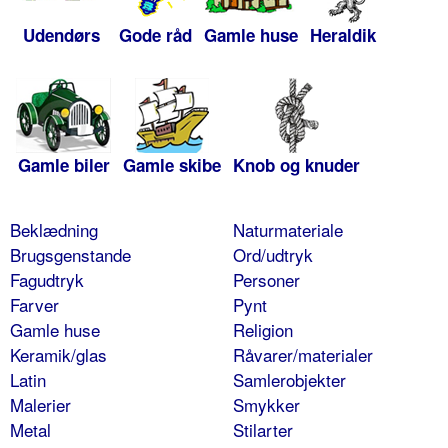
Udendørs
Gode råd
Gamle huse
Heraldik
Gamle biler
Gamle skibe
Knob og knuder
Beklædning
Naturmateriale
Brugsgenstande
Ord/udtryk
Fagudtryk
Personer
Farver
Pynt
Gamle huse
Religion
Keramik/glas
Råvarer/materialer
Latin
Samlerobjekter
Malerier
Smykker
Metal
Stilarter