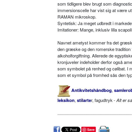
som tidligere blev brugt som diagnostic
immersionscelle har vist sig at være uti
RAMAN mikroskop.
Syntetisk: Ja meget udbredt i markede
Imitationer: Mange, inklusiv lilla scapoli
Navnet ametyst kommer fra det græske 
den græske og den romerske tradition
alkoholforgiftning. Allerede de egypti
kronjuveler indeholder derfor også amet
som symbolet på renhed og cølibat. I m
som et symbol på fromhed sås den typi
Antikvitetshåndbog
,
samlerob
leksikon
,
stilarte
r, fagudtryk -
Alt er s
...............................................................
Save