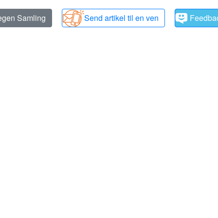
 egen Samling
Send artikel til en ven
Feedba