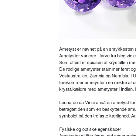
Ametyst er navnet på en smykkesten a
Ametyster varierer i farve fra bleg viole
Som oftest er spidsen af krystallen mø
De rødlige ametyster stammer først og 
Vestaustralien, Zambia og Namibia. I Ur
forekommer ametyster i en række af de
krystalkældre med ametyster i Indien
Leonardo da Vinci anså en ametyst for 
betragtet den som en beskyttende amul
symbolet på den trofaste kærlighed. A
Fysiske og optiske egenskaber
Ametyster skifter farve ved opvarmning,