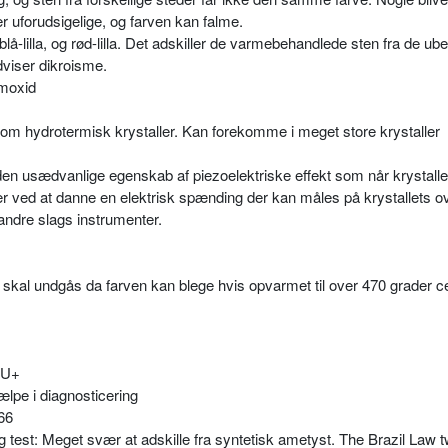
er uforudsigelige, og farven kan falme.
blå-lilla, og rød-lilla. Det adskiller de varmebehandlede sten fra de u
viser dikroisme.
moxid
som hydrotermisk krystaller. Kan forekomme i meget store krystaller
n usædvanlige egenskab af piezoelektriske effekt som når krystalle
r ved at danne en elektrisk spænding der kan måles på krystallets ov
 andre slags instrumenter.
kal undgås da farven kan blege hvis opvarmet til over 470 grader ce
, U+
lpe i diagnosticering
66
 test: Meget svær at adskille fra syntetisk ametyst. The Brazil Law t