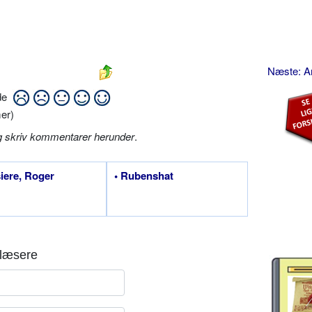
Næste: A
ide
er)
g skriv kommentarer herunder
.
siere, Roger
• Rubenshat
læsere