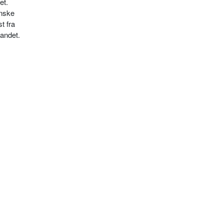
et.
anske
t fra
andet.