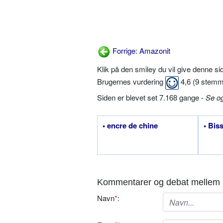
Forrige: Amazonit
Klik på den smiley du vil give denne s
Brugernes vurdering
4,6
(
9
stemm
Siden er blevet set 7.168 gange -
Se o
• encre de chine
• Bis
Kommentarer og debat mellem 
Navn
*
: