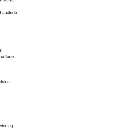
behandlede
r
erflade.
lsius.
winning