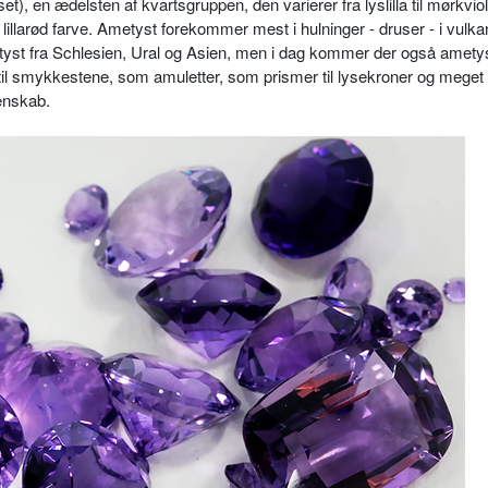
et),
en ædelsten af kvartsgruppen, den varierer fra lyslilla til mørkviol
illarød farve. Ametyst forekommer mest i hulninger - druser - i vulk
tyst fra Schlesien, Ural og Asien, men i dag kommer der også ametys
il smykkestene, som amuletter, som prismer til lysekroner og meget 
enskab.