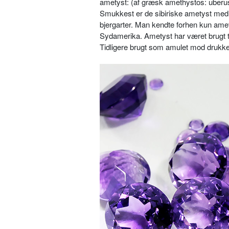
ametyst:
(af græsk amethystos: uberus
Smukkest er de sibiriske ametyst med l
bjergarter. Man kendte forhen kun ame
Sydamerika. Ametyst har været brugt t
Tidligere brugt som amulet mod drukk