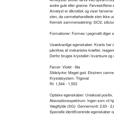
andre gule eller grønne. Farveskiftene 
Ametyst er dikroitisk og viser farverne 
sten, da varmebehandlede sten ikke ud
Kemisk sammensætning: SiO2, siliciu
Formationer: Formes i pegmatit diger 
Usædvanlige egenskaber: Kvarts har de
påvirkes af mekaniske kræfter, reagere
Derfor bruges krystallet i kvartsure og
Farver: Violet - lilla
Slidstyrke: Meget god. Ekstrem varme s
Krystalsystem: Trigonal
RI: 1,544 - 1,553
Optiske egenskaber: Uniaksial positiv
Absorptionsspektrum: Ingen som vil hjæ
Vægtfylde (SG): Gennemsnit: 2,63 - 2,
Specielle identificerende egenskaber og