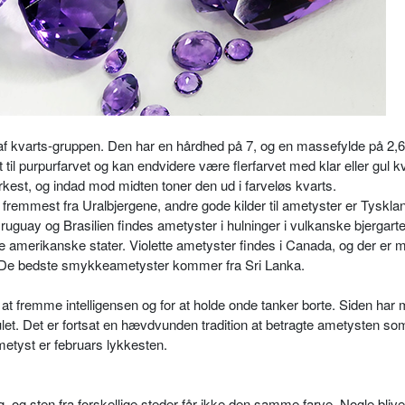
f kvarts-gruppen. Den har en hårdhed på 7, og en massefylde på 2,6
t til purpurfarvet og kan endvidere være flerfarvet med klar eller gul k
rkest, og indad mod midten toner den ud i farveløs kvarts.
fremmest fra Uralbjergene, andre gode kilder til ametyster er Tyskla
uguay og Brasilien findes ametyster i hulninger i vulkanske bjergarte
 amerikanske stater. Violette ametyster findes i Canada, og der er
. De bedste smykkeametyster kommer fra Sri Lanka.
at fremme intelligensen og for at holde onde tanker borte. Siden har
et. Det er fortsat en hævdvunden tradition at betragte ametysten so
metyst er februars lykkesten.
 og sten fra forskellige steder får ikke den samme farve. Nogle blive