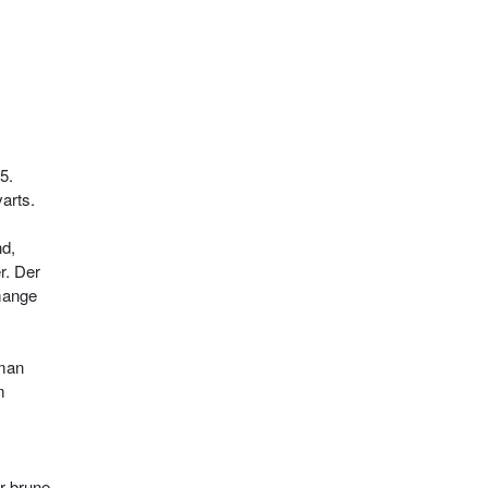
5.
varts.
nd,
r. Der
 mange
 man
m
r brune,