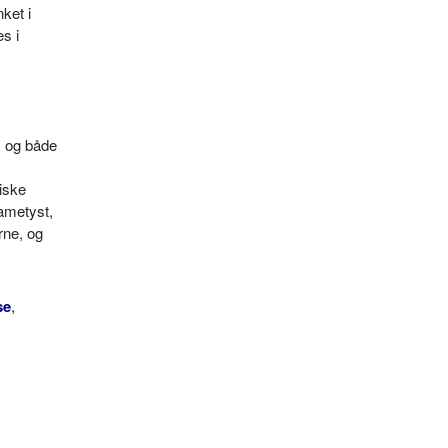
ket i
es i
, og både
iske
 ametyst,
rne, og
se
,