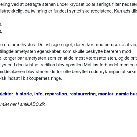
ering ved at betragte stenen under krydset polariserings filter nedsæn
lstrækkeligt da twinning er fundet i syntetiske ædelstene. Kan adskill
t.
t.
ord amethystos. Det vil sige noget, der virker mod beruselse af vin
 tillagde ametysten egenskaber, som skulle beskytte bæreren mod
ske konger bar ametysten som en af de mest værdsatte sten, og de brit
yster. I den kristne tradition blev apostlen Mattias forbundet med en
iddelalderen blev stenen derfor ofte benyttet i udsmykningen af kirke
sk indsat i biskoppernes ringe.
jekter
,
historie
,
info
,
reparation
,
restaurering
,
mønter
,
gamle hu
amlet her i antikABC.dk
.........................................................