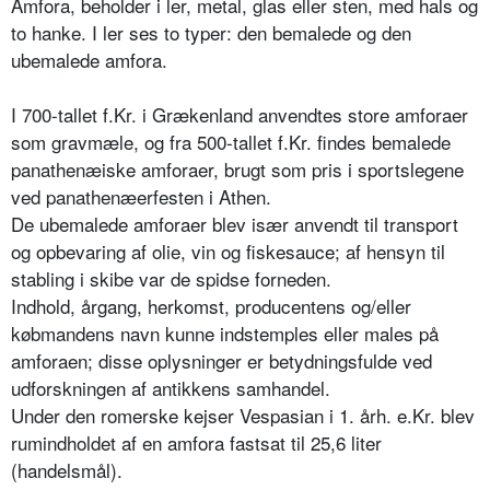
Amfora, beholder i ler, metal, glas eller sten, med hals og
to hanke. I ler ses to typer: den bemalede og den
ubemalede amfora.
I 700-tallet f.Kr. i Grækenland anvendtes store amforaer
som gravmæle, og fra 500-tallet f.Kr. findes bemalede
panathenæiske amforaer, brugt som pris i sportslegene
ved panathenæerfesten i Athen.
De ubemalede amforaer blev især anvendt til transport
og opbevaring af olie, vin og fiskesauce; af hensyn til
stabling i skibe var de spidse forneden.
Indhold, årgang, herkomst, producentens og/eller
købmandens navn kunne indstemples eller males på
amforaen; disse oplysninger er betydningsfulde ved
udforskningen af antikkens samhandel.
Under den romerske kejser Vespasian i 1. årh. e.Kr. blev
rumindholdet af en amfora fastsat til 25,6 liter
(handelsmål).