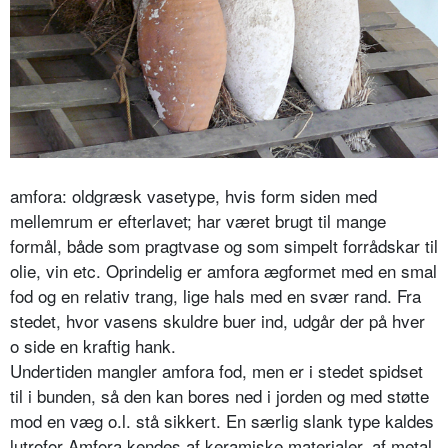
amfora
: oldgræsk vasetype, hvis form siden med
mellemrum er efterlavet; har været brugt til mange
formål, både som pragtvase og som simpelt forrådskar til
olie, vin etc. Oprindelig er amfora ægformet med en smal
fod og en relativ trang, lige hals med en svær rand. Fra
stedet, hvor vasens skuldre buer ind, udgår der på hver
o side en kraftig hank.
Undertiden mangler amfora fod, men er i stedet spidset
til i bunden, så den kan bores ned i jorden og med støtte
mod en væg o.l. stå sikkert. En særlig slank type kaldes
lutrofor Amfora kendes af keramiske materialer, af metal