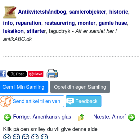
,
,
,
Antikvitetshåndbog
samlerobjekter
historie
,
,
,
,
,
info
reparation
restaurering
mønter
gamle huse
,
r, fagudtryk -
leksikon
stilarte
Alt er samlet her i
antikABC.dk
.......................................................................................
Save
Gem i Min Samling
Opret din egen Samling
Send artikel til en ven
Feedback
Forrige: Amerikansk glas
Næste: Amorf
Klik på den smiley du vil give denne side