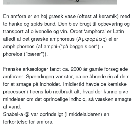
En amfora er en høj græsk vase (oftest af keramik) med
to hanke og spids bund. Den blev brugt til opbevaring og
transport af olivenolie og vin. Ordet 'amphora' er Latin
afledt af det græske amphoreus (Αμφορέας) eller
amphiphoreos (af amphi-("på begge sider") +
phoreios ("bærer")).
Franske arkæologer fandt ca. 2000 år gamle forseglede
amforaer. Spændingen var stor, da de åbnede én af dem
for at smage på indholdet. Imidlertid havde de kemiske
processer i tidens løb nedbrudt alt, hvad der kunne give
mindelser om det oprindelige indhold, så væsken smagte
af vand.
Snabel-a @ var oprindeligt (i middelalderen) en
forkortelse for amfora.