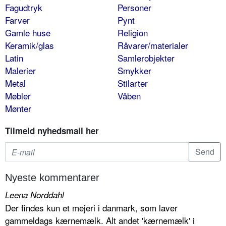
Fagudtryk
Personer
Farver
Pynt
Gamle huse
Religion
Keramik/glas
Råvarer/materialer
Latin
Samlerobjekter
Malerier
Smykker
Metal
Stilarter
Møbler
Våben
Mønter
Tilmeld nyhedsmail her
Nyeste kommentarer
Leena Norddahl
Der findes kun et mejeri i danmark, som laver
gammeldags kærnemælk. Alt andet 'kærnemælk' i