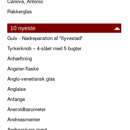
Canova, Antonio
Rakkerglas
10 nyeste
Gulv - Nødreparation af "flyvestød"
Tyrkerknob – 4-slået med 5 bugter
Anhæftning
Angster-flaske
Anglo-venetiansk glas
Anglaise
Anfange
Aneroidbarometer
Andreasmønter
Andreaskors mønt