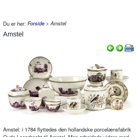
Du er her:
Forside
> Amstel
Amstel
Amstel: i 1784 flyttedes den hollandske porcelænsfabrik
Oude Loosdrecht til Amstel. Man arbejdede videre med