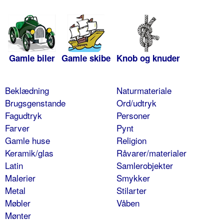
Gamle biler
Gamle skibe
Knob og knuder
Beklædning
Naturmateriale
Brugsgenstande
Ord/udtryk
Fagudtryk
Personer
Farver
Pynt
Gamle huse
Religion
Keramik/glas
Råvarer/materialer
Latin
Samlerobjekter
Malerier
Smykker
Metal
Stilarter
Møbler
Våben
Mønter