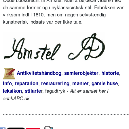
de samme former og i nyklassicistisk stil. Fabrikken var
virksom indtil 1810, men om nogen selvstændig
kunstnerisk indsats var der ikke tale.
,
,
,
Antikvitetshåndbog
samlerobjekter
historie
,
,
,
,
,
info
reparation
restaurering
mønter
gamle huse
,
r, fagudtryk -
leksikon
stilarte
Alt er samlet her i
antikABC.dk
.......................................................................................