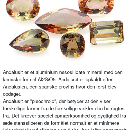
Andalusit er et aluminium nesosilicate mineral med den
kemiske formel Al2SiO5. Andalusit er opkaldt efter
Andalusien, den spanske provins hvor den først blev
opdaget.
Andalusit er ”pleochroic”, der betyder at den viser
forskellige farver fra de forskellige vinkler den betragtes
fra. Det kræver speciel opmærksomhed og dygtighed fra
ædelstenssliberen da formålet normalt er at minimere
”pleochroic” ved slibning som f.eks. hos iolite og tanzanit