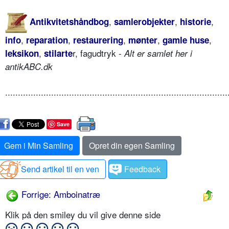
,
,
,
Antikvitetshåndbog
samlerobjekter
historie
,
,
,
,
,
info
reparation
restaurering
mønter
gamle huse
,
r, fagudtryk -
leksikon
stilarte
Alt er samlet her i
antikABC.dk
.......................................................................................
Save
Gem i Min Samling
Opret din egen Samling
Send artikel til en ven
Feedback
Forrige: Amboinatræ
Klik på den smiley du vil give denne side