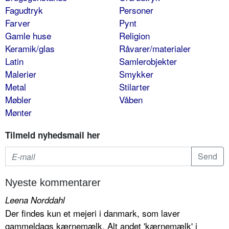
Fagudtryk
Personer
Farver
Pynt
Gamle huse
Religion
Keramik/glas
Råvarer/materialer
Latin
Samlerobjekter
Malerier
Smykker
Metal
Stilarter
Møbler
Våben
Mønter
Tilmeld nyhedsmail her
Nyeste kommentarer
Leena Norddahl
Der findes kun et mejeri i danmark, som laver
gammeldags kærnemælk. Alt andet 'kærnemælk' i