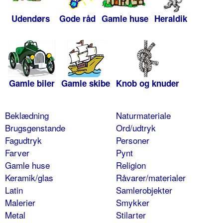
Udendørs
Gode råd
Gamle huse
Heraldik
Gamle biler
Gamle skibe
Knob og knuder
Beklædning
Naturmateriale
Brugsgenstande
Ord/udtryk
Fagudtryk
Personer
Farver
Pynt
Gamle huse
Religion
Keramik/glas
Råvarer/materialer
Latin
Samlerobjekter
Malerier
Smykker
Metal
Stilarter