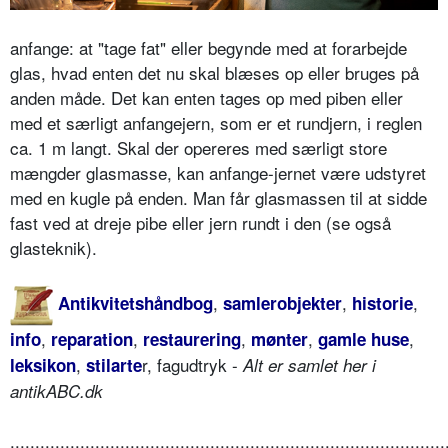
anfange: at "tage fat" eller begynde med at forarbejde
glas, hvad enten det nu skal blæses op eller bruges på
anden måde. Det kan enten tages op med piben eller
med et særligt anfangejern, som er et rundjern, i reglen
ca. 1 m langt. Skal der opereres med særligt store
mængder glasmasse, kan anfange-jernet være udstyret
med en kugle på enden. Man får glasmassen til at sidde
fast ved at dreje pibe eller jern rundt i den (se også
glasteknik).
,
,
,
Antikvitetshåndbog
samlerobjekter
historie
,
,
,
,
,
info
reparation
restaurering
mønter
gamle huse
,
r, fagudtryk -
leksikon
stilarte
Alt er samlet her i
antikABC.dk
.......................................................................................