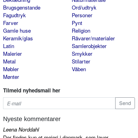
Brugsgenstande
Ord/udtryk
Fagudtryk
Personer
Farver
Pynt
Gamle huse
Religion
Keramik/glas
Råvarer/materialer
Latin
Samlerobjekter
Malerier
Smykker
Metal
Stilarter
Møbler
Våben
Mønter
Tilmeld nyhedsmail her
Nyeste kommentarer
Leena Norddahl
Der findes kun et mejeri i danmark, som laver