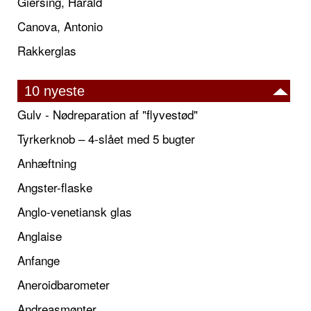
Giersing, Harald
Canova, Antonio
Rakkerglas
10 nyeste
Gulv - Nødreparation af "flyvestød"
Tyrkerknob – 4-slået med 5 bugter
Anhæftning
Angster-flaske
Anglo-venetiansk glas
Anglaise
Anfange
Aneroidbarometer
Andreasmønter