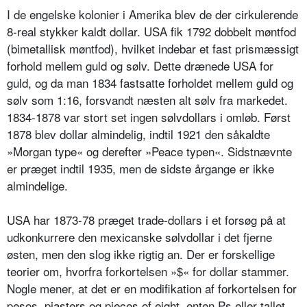
I de engelske kolonier i Amerika blev de der cirkulerende
8-real stykker kaldt dollar. USA fik 1792 dobbelt møntfod
(bimetallisk møntfod), hvilket indebar et fast prismæssigt
forhold mellem guld og sølv. Dette drænede USA for
guld, og da man 1834 fastsatte forholdet mellem guld og
sølv som 1:16, forsvandt næsten alt sølv fra markedet.
1834-1878 var stort set ingen sølvdollars i omløb. Først
1878 blev dollar almindelig, indtil 1921 den såkaldte
»Morgan type« og derefter »Peace typen«. Sidstnævnte
er præget indtil 1935, men de sidste årgange er ikke
almindelige.
USA har 1873-78 præget trade-dollars i et forsøg på at
udkonkurrere den mexicanske sølvdollar i det fjerne
østen, men den slog ikke rigtig an. Der er forskellige
teorier om, hvorfra forkortelsen »$« for dollar stammer.
Nogle mener, at det er en modifikation af forkortelsen for
pesos, piasters og pieces of eight, enten Ps eller tallet