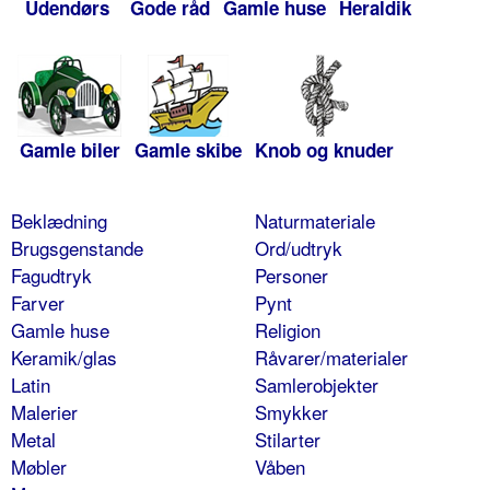
Udendørs
Gode råd
Gamle huse
Heraldik
Gamle biler
Gamle skibe
Knob og knuder
Beklædning
Naturmateriale
Brugsgenstande
Ord/udtryk
Fagudtryk
Personer
Farver
Pynt
Gamle huse
Religion
Keramik/glas
Råvarer/materialer
Latin
Samlerobjekter
Malerier
Smykker
Metal
Stilarter
Møbler
Våben