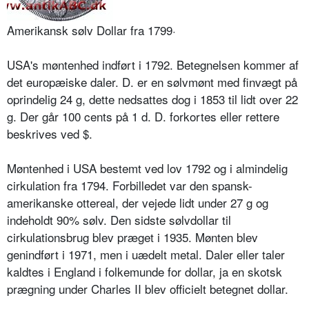
Amerikansk sølv Dollar fra 1799·
USA's møntenhed indført i 1792. Betegnelsen kommer af
det europæiske daler. D. er en sølvmønt med finvægt på
oprindelig 24 g, dette nedsattes dog i 1853 til lidt over 22
g. Der går 100 cents på 1 d. D. forkortes eller rettere
beskrives ved $.
Møntenhed i USA bestemt ved lov 1792 og i almindelig
cirkulation fra 1794. Forbilledet var den spansk-
amerikanske ottereal, der vejede lidt under 27 g og
indeholdt 90% sølv. Den sidste sølvdollar til
cirkulationsbrug blev præget i 1935. Mønten blev
genindført i 1971, men i uædelt metal. Daler eller taler
kaldtes i England i folkemunde for dollar, ja en skotsk
prægning under Charles II blev officielt betegnet dollar.