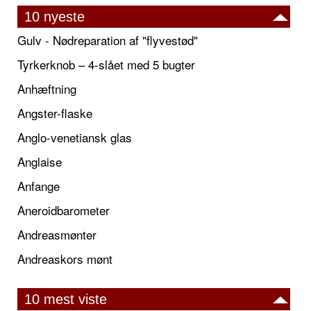
10 nyeste
Gulv - Nødreparation af "flyvestød"
Tyrkerknob – 4-slået med 5 bugter
Anhæftning
Angster-flaske
Anglo-venetiansk glas
Anglaise
Anfange
Aneroidbarometer
Andreasmønter
Andreaskors mønt
10 mest viste