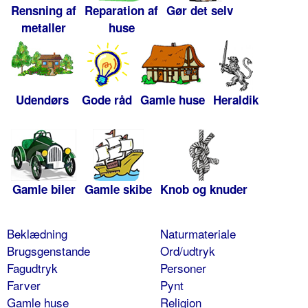
Rensning af
Reparation af
Gør det selv
metaller
huse
Udendørs
Gode råd
Gamle huse
Heraldik
Gamle biler
Gamle skibe
Knob og knuder
Beklædning
Naturmateriale
Brugsgenstande
Ord/udtryk
Fagudtryk
Personer
Farver
Pynt
Gamle huse
Religion