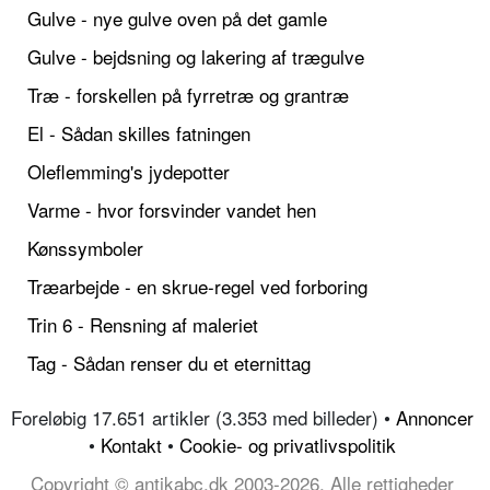
Gulve - nye gulve oven på det gamle
Gulve - bejdsning og lakering af trægulve
Træ - forskellen på fyrretræ og grantræ
El - Sådan skilles fatningen
Oleflemming's jydepotter
Varme - hvor forsvinder vandet hen
Kønssymboler
Træarbejde - en skrue-regel ved forboring
Trin 6 - Rensning af maleriet
Tag - Sådan renser du et eternittag
Foreløbig 17.651 artikler (3.353 med billeder) •
Annoncer
•
Kontakt
•
Cookie- og privatlivspolitik
Copyright © antikabc.dk 2003-2026, Alle rettigheder