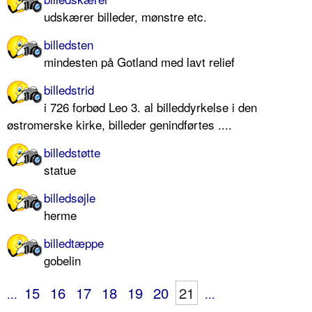
udskærer billeder, mønstre etc.
billedsten
mindesten på Gotland med lavt relief
billedstrid
i 726 forbød Leo 3. al billeddyrkelse i den
østromerske kirke, billeder genindførtes ....
billedstøtte
statue
billedsøjle
herme
billedtæppe
gobelin
15
16
17
18
19
20
21
...
...