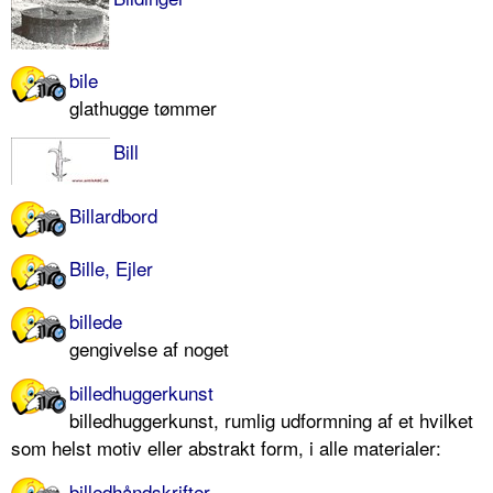
bile
glathugge tømmer
Bill
Billardbord
Bille, Ejler
billede
gengivelse af noget
billedhuggerkunst
billedhuggerkunst, rumlig udformning af et hvilket
som helst motiv eller abstrakt form, i alle materialer:
billedhåndskrifter