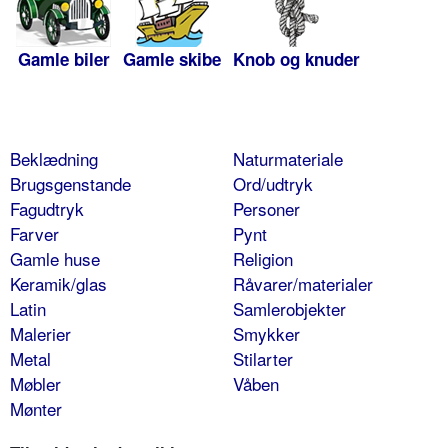
Gamle biler
Gamle skibe
Knob og knuder
Beklædning
Naturmateriale
Brugsgenstande
Ord/udtryk
Fagudtryk
Personer
Farver
Pynt
Gamle huse
Religion
Keramik/glas
Råvarer/materialer
Latin
Samlerobjekter
Malerier
Smykker
Metal
Stilarter
Møbler
Våben
Mønter