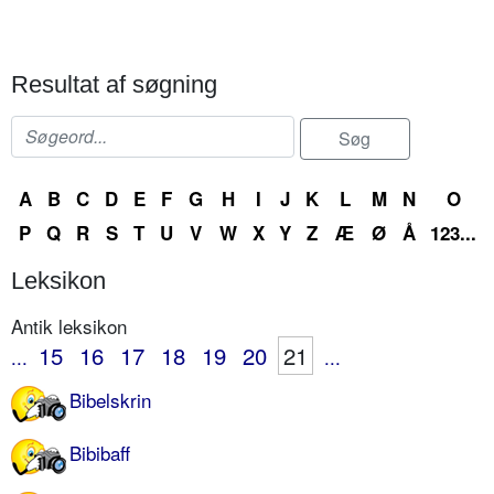
Resultat af søgning
A
B
C
D
E
F
G
H
I
J
K
L
M
N
O
P
Q
R
S
T
U
V
W
X
Y
Z
Æ
Ø
Å
123...
Leksikon
Antik leksikon
15
16
17
18
19
20
21
...
...
Bibelskrin
Bibibaff