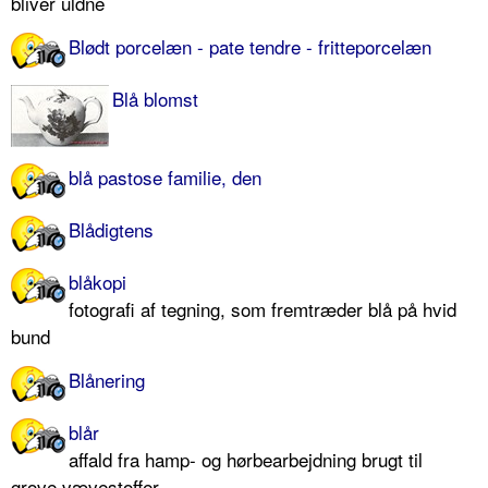
bliver uldne
Blødt porcelæn - pate tendre - fritteporcelæn
Blå blomst
blå pastose familie, den
Blådigtens
blåkopi
fotografi af tegning, som fremtræder blå på hvid
bund
Blånering
blår
affald fra hamp- og hørbearbejdning brugt til
grove vævestoffer