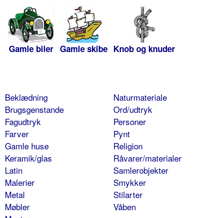
Gamle biler
Gamle skibe
Knob og knuder
Beklædning
Naturmateriale
Brugsgenstande
Ord/udtryk
Fagudtryk
Personer
Farver
Pynt
Gamle huse
Religion
Keramik/glas
Råvarer/materialer
Latin
Samlerobjekter
Malerier
Smykker
Metal
Stilarter
Møbler
Våben