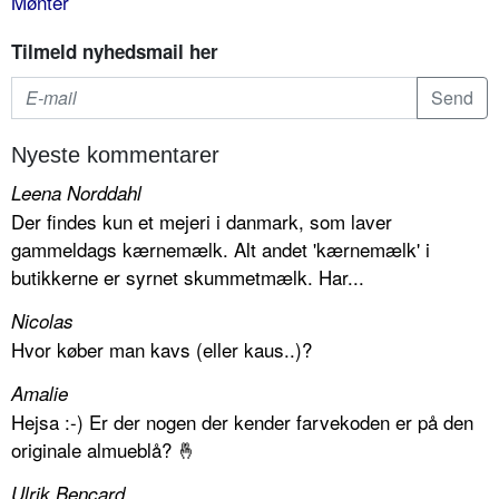
Mønter
Tilmeld nyhedsmail her
Nyeste kommentarer
Leena Norddahl
Der findes kun et mejeri i danmark, som laver
gammeldags kærnemælk. Alt andet 'kærnemælk' i
butikkerne er syrnet skummetmælk. Har...
Nicolas
Hvor køber man kavs (eller kaus..)?
Amalie
Hejsa :-) Er der nogen der kender farvekoden er på den
originale almueblå? 🤞
Ulrik Bencard