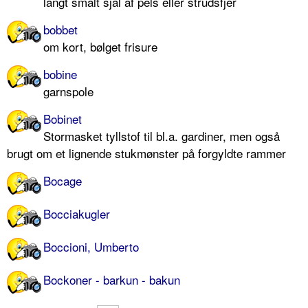
langt smalt sjal af pels eller strudsfjer
bobbet
om kort, bølget frisure
bobine
garnspole
Bobinet
Stormasket tyllstof til bl.a. gardiner, men også
brugt om et lignende stukmønster på forgyldte rammer
Bocage
Bocciakugler
Boccioni, Umberto
Bockoner - barkun - bakun