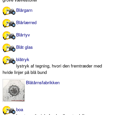
Blårgarn
Blårlærred
Blårtyv
Blåt glas
blåtryk
lystryk af tegning, hvori den fremtræder med
hvide linjer på blå bund
Blåtårnsfabrikken
boa