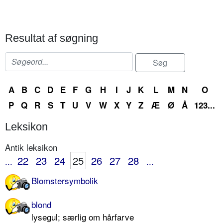
Resultat af søgning
A
B
C
D
E
F
G
H
I
J
K
L
M
N
O
P
Q
R
S
T
U
V
W
X
Y
Z
Æ
Ø
Å
123...
Leksikon
Antik leksikon
22
23
24
25
26
27
28
...
...
Blomstersymbolik
blond
lysegul; særlig om hårfarve