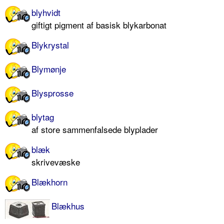
blyhvidt
giftigt pigment af basisk blykarbonat
Blykrystal
Blymønje
Blysprosse
blytag
af store sammenfalsede blyplader
blæk
skrivevæske
Blækhorn
Blækhus