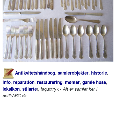
,
,
,
Antikvitetshåndbog
samlerobjekter
historie
,
,
,
,
,
info
reparation
restaurering
mønter
gamle huse
,
r, fagudtryk -
leksikon
stilarte
Alt er samlet her i
antikABC.dk
.......................................................................................