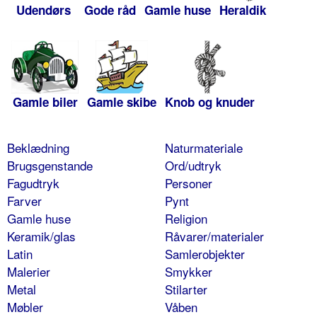
Udendørs
Gode råd
Gamle huse
Heraldik
Gamle biler
Gamle skibe
Knob og knuder
Beklædning
Naturmateriale
Brugsgenstande
Ord/udtryk
Fagudtryk
Personer
Farver
Pynt
Gamle huse
Religion
Keramik/glas
Råvarer/materialer
Latin
Samlerobjekter
Malerier
Smykker
Metal
Stilarter
Møbler
Våben