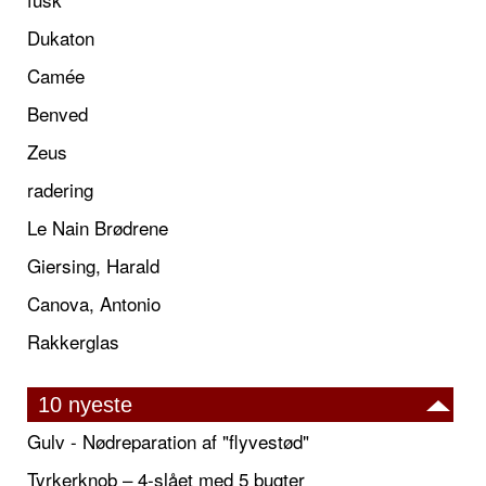
Dukaton
Camée
Benved
Zeus
radering
Le Nain Brødrene
Giersing, Harald
Canova, Antonio
Rakkerglas
10 nyeste
Gulv - Nødreparation af "flyvestød"
Tyrkerknob – 4-slået med 5 bugter