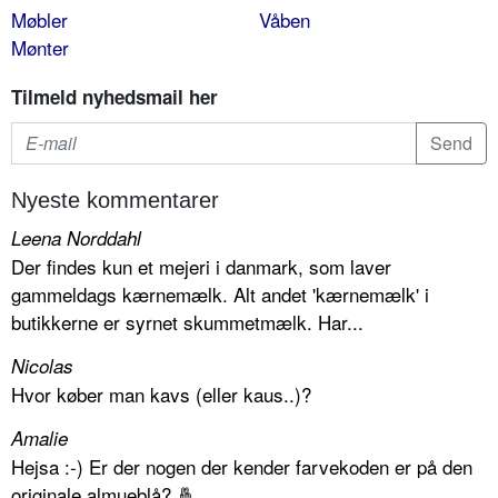
Møbler
Våben
Mønter
Tilmeld nyhedsmail her
Nyeste kommentarer
Leena Norddahl
Der findes kun et mejeri i danmark, som laver
gammeldags kærnemælk. Alt andet 'kærnemælk' i
butikkerne er syrnet skummetmælk. Har...
Nicolas
Hvor køber man kavs (eller kaus..)?
Amalie
Hejsa :-) Er der nogen der kender farvekoden er på den
originale almueblå? 🤞