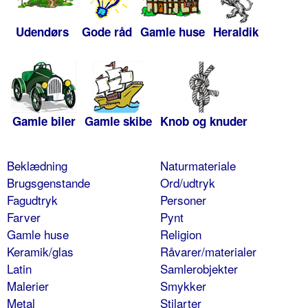
Udendørs
Gode råd
Gamle huse
Heraldik
Gamle biler
Gamle skibe
Knob og knuder
Beklædning
Naturmateriale
Brugsgenstande
Ord/udtryk
Fagudtryk
Personer
Farver
Pynt
Gamle huse
Religion
Keramik/glas
Råvarer/materialer
Latin
Samlerobjekter
Malerier
Smykker
Metal
Stilarter