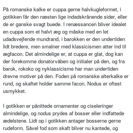
På romanske kalke er cuppa gerne halvkugleformet, i
gotikken får den næsten lige indadskrånende sider, eller
de er ganske svagt buede. I renæssancen bliver idealet
en cuppa som et halvt æg og måske med en let
udadsvejfende mundrand, i barokken er den undertiden
lidt bredere, men smalner med klassicismen atter ind til
ægfacon. Det almindelige er, at cuppa er glat, dog kan
der forekomme donatorvåben og initialer på den, og fra
barok, rokoko og nyklassicisme har man undertiden
drevne motiver på den. Foden på romanske alterkalke er
rund, og skaftet holder samme facon. Nodus er oftest
usmykket.
I gotikken er pånittede ornamenter og ciseleringer
almindelige, og nodus prydes af bosser eller indfattede
ædelstene. Lidt op i gotikken antager bosserne gerne
rudeform. Såvel fod som skaft bliver nu kantede, og