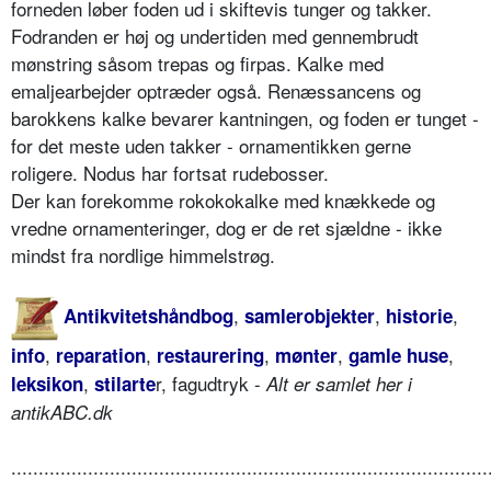
forneden løber foden ud i skiftevis tunger og takker.
Fodranden er høj og undertiden med gennembrudt
mønstring såsom trepas og firpas. Kalke med
emaljearbejder optræder også. Renæssancens og
barokkens kalke bevarer kantningen, og foden er tunget -
for det meste uden takker - ornamentikken gerne
roligere. Nodus har fortsat rudebosser.
Der kan forekomme rokokokalke med knækkede og
vredne ornamenteringer, dog er de ret sjældne - ikke
mindst fra nordlige himmelstrøg.
,
,
,
Antikvitetshåndbog
samlerobjekter
historie
,
,
,
,
,
info
reparation
restaurering
mønter
gamle huse
,
r, fagudtryk -
leksikon
stilarte
Alt er samlet her i
antikABC.dk
.......................................................................................