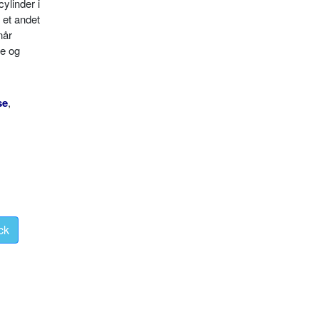
cylinder i
 et andet
når
ce og
se
,
ck