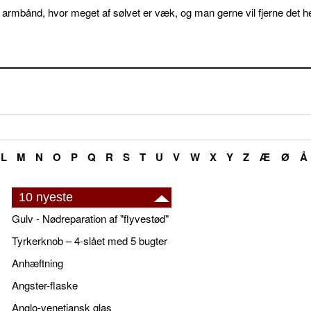
 armbånd, hvor meget af sølvet er væk, og man gerne vil fjerne det he
L
M
N
O
P
Q
R
S
T
U
V
W
X
Y
Z
Æ
Ø
Å
10 nyeste
Gulv - Nødreparation af "flyvestød"
Tyrkerknob – 4-slået med 5 bugter
Anhæftning
Angster-flaske
Anglo-venetiansk glas