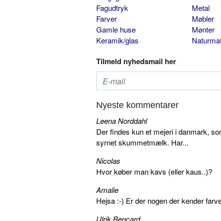
Fagudtryk
Metal
Farver
Møbler
Gamle huse
Mønter
Keramik/glas
Naturmat
Tilmeld nyhedsmail her
Nyeste kommentarer
Leena Norddahl
Der findes kun et mejeri i danmark, 
syrnet skummetmælk. Har...
Nicolas
Hvor køber man kavs (eller kaus..)?
Amalie
Hejsa :-) Er der nogen der kender farv
Ulrik Bencard