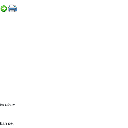
ie bliver
 kan se,