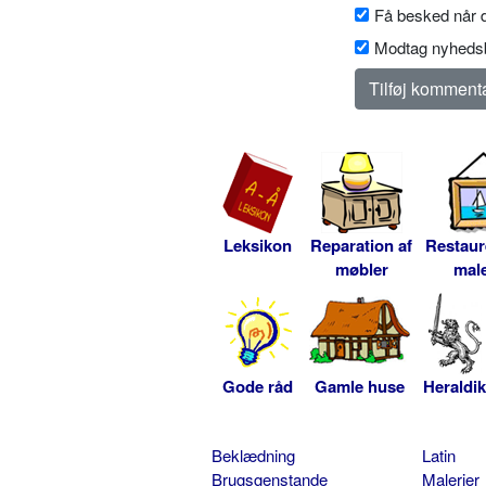
Få besked når d
Modtag nyhedsb
Leksikon
Reparation af
Restaur
møbler
male
Gode råd
Gamle huse
Heraldik
Beklædning
Latin
Brugsgenstande
Malerier