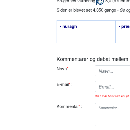
Brugernes vurdering
5,0
(
6
stemm
Siden er blevet set 4.350 gange -
Se o
• nuragh
• præ
Kommentarer og debat mellem 
Navn
*
:
E-mail
*
:
Din e-mail bliver ikke vist på 
Kommentar
*
: