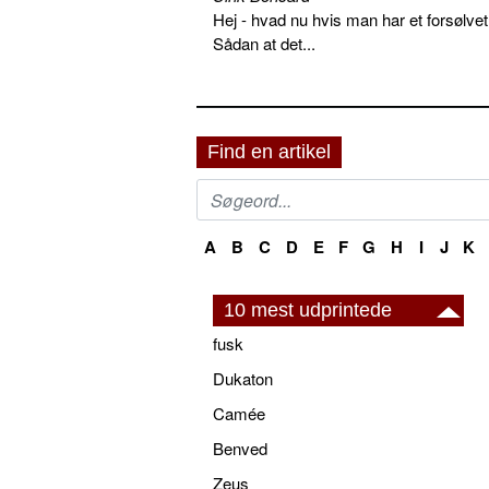
Hej - hvad nu hvis man har et forsølvet
Sådan at det...
Find en artikel
A
B
C
D
E
F
G
H
I
J
K
10 mest udprintede
fusk
Dukaton
Camée
Benved
Zeus