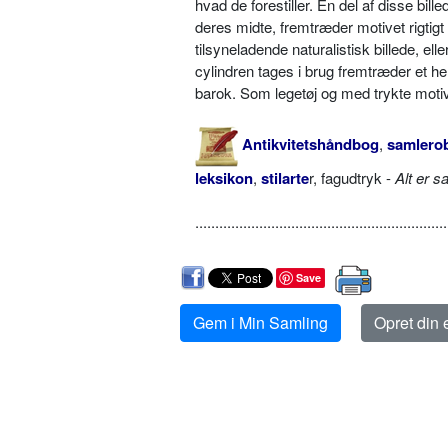
hvad de forestiller. En del af disse bill
deres midte, fremtræder motivet rigtigt
tilsyneladende naturalistisk billede, el
cylindren tages i brug fremtræder et he
barok. Som legetøj og med trykte mot
Antikvitetshåndbog
,
samlerob
leksikon
,
stilarte
r, fagudtryk -
Alt er s
...............................................................
Save
Gem i Min Samling
Opret din