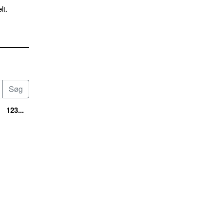
lt.
123...