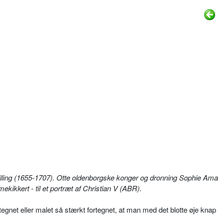
lling (1655-1707). Otte oldenborgske konger og dronning Sophie Amal
smekikkert
-
til et portræt af Christian V (ABR).
 tegnet eller malet så stærkt fortegnet, at man med det blotte øje knap