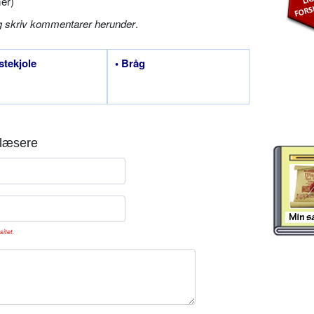
er)
g skriv kommentarer herunder
.
stekjole
• Bråg
læsere
sitet.