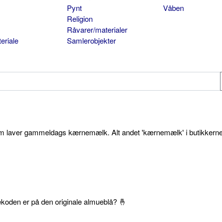
Pynt
Våben
Religion
Råvarer/materialer
eriale
Samlerobjekter
som laver gammeldags kærnemælk. Alt andet 'kærnemælk' i butikkerne
ekoden er på den originale almueblå? 🤞