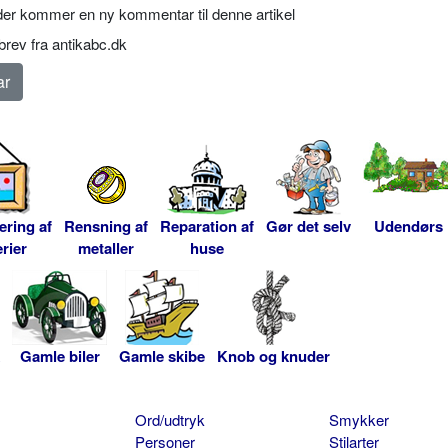
er kommer en ny kommentar til denne artikel
rev fra antikabc.dk
ering af
Rensning af
Reparation af
Gør det selv
Udendørs
rier
metaller
huse
Gamle biler
Gamle skibe
Knob og knuder
Ord/udtryk
Smykker
Personer
Stilarter