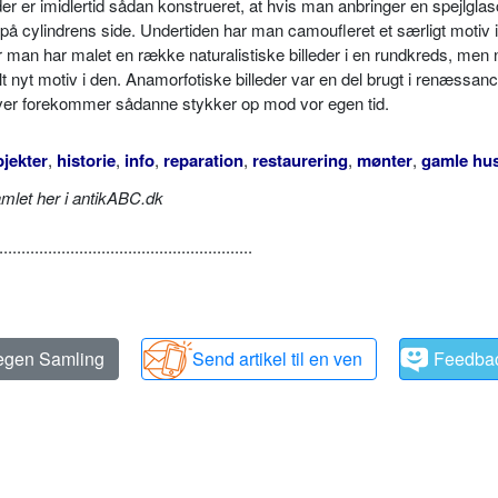
eder er imidlertid sådan konstrueret, at hvis man anbringer en spejlglas
 på cylindrens side. Undertiden har man camoufleret et særligt motiv i
ler man har malet en række naturalistiske billeder i en rundkreds, men 
lt nyt motiv i den. Anamorfotiske billeder var en del brugt i renæssan
iver forekommer sådanne stykker op mod vor egen tid.
jekter
,
historie
,
info
,
reparation
,
restaurering
,
mønter
,
gamle hu
amlet her i antikABC.dk
.........................................................
 egen Samling
Send artikel til en ven
Feedba