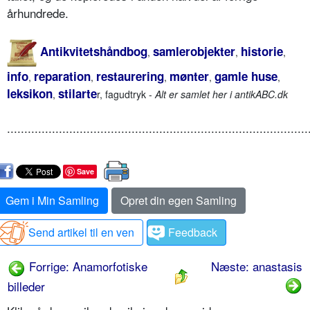
århundrede.
Antikvitetshåndbog
samlerobjekter
historie
,
,
,
info
reparation
restaurering
mønter
gamle huse
,
,
,
,
,
leksikon
stilarte
,
r, fagudtryk -
Alt er samlet her i antikABC.dk
.......................................................................................
Save
Gem i Min Samling
Opret din egen Samling
Send artikel til en ven
Feedback
Forrige: Anamorfotiske
Næste: anastasis
billeder