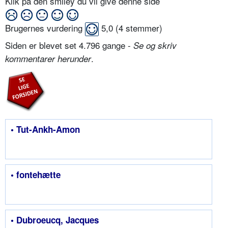
Klik på den smiley du vil give denne side
Brugernes vurdering
5,0
(
4
stemmer)
Siden er blevet set 4.796 gange -
Se og skriv
.
kommentarer herunder
• Tut-Ankh-Amon
• fontehætte
• Dubroeucq, Jacques