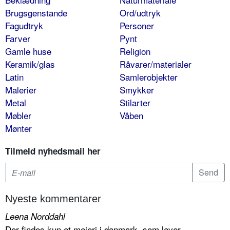
Brugsgenstande
Ord/udtryk
Fagudtryk
Personer
Farver
Pynt
Gamle huse
Religion
Keramik/glas
Råvarer/materialer
Latin
Samlerobjekter
Malerier
Smykker
Metal
Stilarter
Møbler
Våben
Mønter
Tilmeld nyhedsmail her
Nyeste kommentarer
Leena Norddahl
Der findes kun et mejeri i danmark, som laver