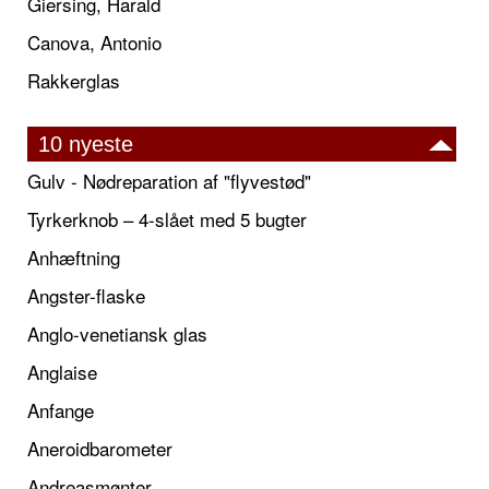
Giersing, Harald
Canova, Antonio
Rakkerglas
10 nyeste
Gulv - Nødreparation af "flyvestød"
Tyrkerknob – 4-slået med 5 bugter
Anhæftning
Angster-flaske
Anglo-venetiansk glas
Anglaise
Anfange
Aneroidbarometer
Andreasmønter