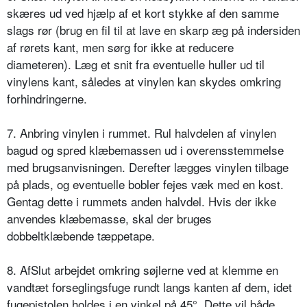
skæres ud ved hjælp af et kort stykke af den samme
slags rør (brug en fil til at lave en skarp æg på indersiden
af rørets kant, men sørg for ikke at reducere
diameteren). Læg et snit fra eventuelle huller ud til
vinylens kant, således at vinylen kan skydes omkring
forhindringerne.
7. Anbring vinylen i rummet. Rul halvdelen af vinylen
bagud og spred klæbemassen ud i overensstemmelse
med brugsanvisningen. Derefter lægges vinylen tilbage
på plads, og eventuelle bobler fejes væk med en kost.
Gentag dette i rummets anden halvdel. Hvis der ikke
anvendes klæbemasse, skal der bruges
dobbeltklæbende tæppetape.
8. AfSlut arbejdet omkring søjlerne ved at klemme en
vandtæt forseglingsfuge rundt langs kanten af dem, idet
fugepistolen holdes i en vinkel på 45°. Dette vil både