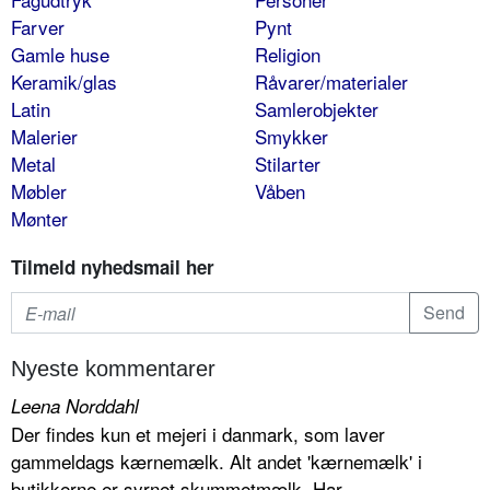
Farver
Pynt
Gamle huse
Religion
Keramik/glas
Råvarer/materialer
Latin
Samlerobjekter
Malerier
Smykker
Metal
Stilarter
Møbler
Våben
Mønter
Tilmeld nyhedsmail her
Nyeste kommentarer
Leena Norddahl
Der findes kun et mejeri i danmark, som laver
gammeldags kærnemælk. Alt andet 'kærnemælk' i
butikkerne er syrnet skummetmælk. Har...