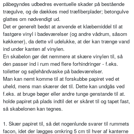
påbegyndes udbedres eventuelle skader på bestående
trægulve, og de dækkes med træfiberplader; betongulve
glattes om nødvendigt ud.
Det er generelt bedst at anvende et klæbemiddel til at
fastgøre vinyl i badeværelser (og andre vådrum, såsom
køkkener), da dette vil udelukke, at der kan trænge vand
ind under kanten af vinylen.
En skabelon gør det nemmere at skære vinylen til, så
den passer ind i rum med flere forhindringer - f.eks.
toiletter og søjlehåndvaske på badeværelser.
Man kan nemt komme til at forskubbe papiret ved et
uheld, mens man skærer det til. Dette kan undgås ved
f.eks. at bruge bøger eller andre tunge genstande til at.
holde papiret på plads indtil det er skåret til og tapet fast,
så skabelonen kan tegnes.
1. Skær papiret til, så det nogenlunde svarer til rummets
facon, idet der lægges omkring 5 cm til hver af kanterne