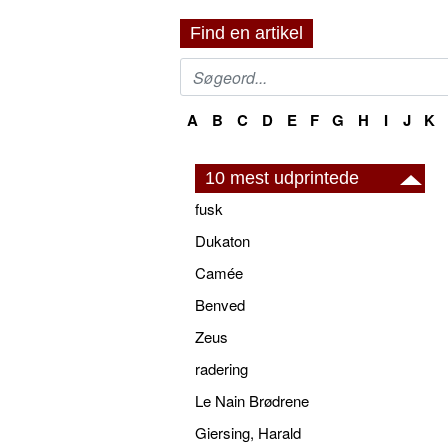
Find en artikel
A
B
C
D
E
F
G
H
I
J
K
10 mest udprintede
fusk
Dukaton
Camée
Benved
Zeus
radering
Le Nain Brødrene
Giersing, Harald