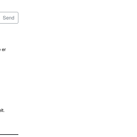
 er
lt.