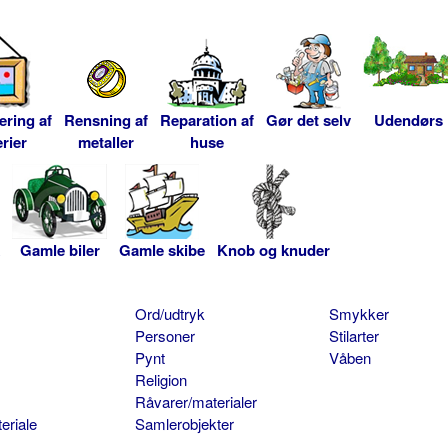
ering af
Rensning af
Reparation af
Gør det selv
Udendørs
rier
metaller
huse
Gamle biler
Gamle skibe
Knob og knuder
Ord/udtryk
Smykker
Personer
Stilarter
Pynt
Våben
Religion
Råvarer/materialer
eriale
Samlerobjekter