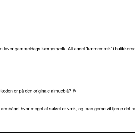
som laver gammeldags kærnemælk. Alt andet 'kærnemælk' i butikkerne
ekoden er på den originale almueblå? 🤞
 armbånd, hvor meget af sølvet er væk, og man gerne vil fjerne det he