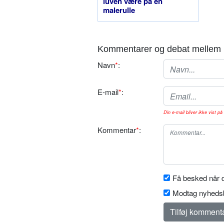
luven være på en
malerulle
Kommentarer og debat mellem 
Navn
*
:
E-mail
*
:
Din e-mail bliver ikke vist på 
Kommentar
*
:
Få besked når d
Modtag nyhedsb