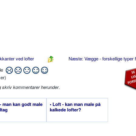
kanter ved lofter
Næste: Vægge - forskellige typer f
ide
er)
g skriv kommentarer herunder
.
 - man kan godt male
• Loft - kan man male på
ltag
kalkede lofter?