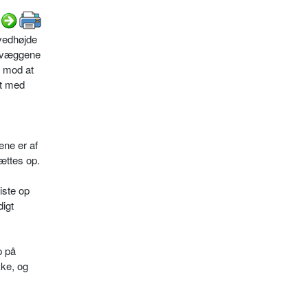
ovedhøjde
 i væggene
e mod at
dt med
ene er af
ættes op.
iste op
igt
p på
kke, og