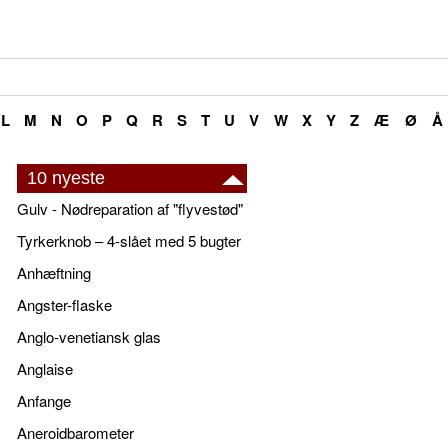
L
M
N
O
P
Q
R
S
T
U
V
W
X
Y
Z
Æ
Ø
Å
10 nyeste
Gulv - Nødreparation af "flyvestød"
Tyrkerknob – 4-slået med 5 bugter
Anhæftning
Angster-flaske
Anglo-venetiansk glas
Anglaise
Anfange
Aneroidbarometer