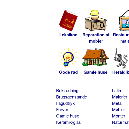
Leksikon
Reparation af
Restaur
møbler
male
Gode råd
Gamle huse
Heraldik
Beklædning
Latin
Brugsgenstande
Malerier
Fagudtryk
Metal
Farver
Møbler
Gamle huse
Mønter
Keramik/glas
Naturmat