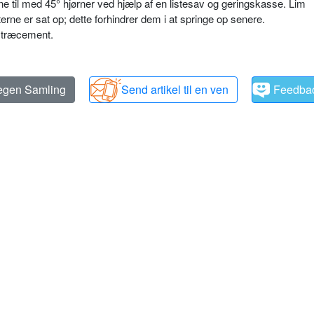
ne til med 45° hjørner ved hjælp af en listesav og geringskasse. Lim
sterne er sat op; dette forhindrer dem i at springe op senere.
 træcement.
 egen Samling
Send artikel til en ven
Feedba