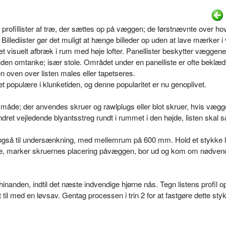
 er profillister af træ, der sættes op på væggen; de førstnævnte over h
Billediister gør det muligt at hænge billeder op uden at lave mærker
et visuelt afbræk i rum med høje lofter. Panellister beskytter væggen
s uden omtanke; især stole. Området under en panelliste er ofte beklæ
en oven over listen males eller tapetseres.
et populære i klunketiden, og denne popularitet er nu genoplivet.
e måde; der anvendes skruer og rawlplugs eller blot skruer, hvis vægg
ret vejledende blyantsstreg rundt i rummet i den højde, listen skal s
r også til undersænkning, med mellemrum på 600 mm. Hold et stykke l
rne, marker skruernes placering påvæggen, bor ud og kom om nødvend
inanden, indtil det næste indvendige hjørne nås. Tegn listens profil o
il med en løvsav. Gentag processen i trin 2 for at fastgøre dette sty
.