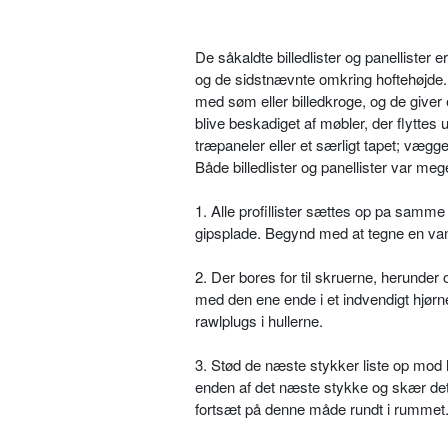
De såkaldte billedlister og panellister
og de sidstnævnte omkring hoftehøjde. 
med søm eller billedkroge, og de giver 
blive beskadiget af møbler, der flytte
træpaneler eller et særligt tapet; vægg
Både billedlister og panellister var meg
1. Alle profillister sættes op pa samm
gipsplade. Begynd med at tegne en vand
2. Der bores for til skruerne, herunde
med den ene ende i et indvendigt hjø
rawlplugs i hullerne.
3. Stød de næste stykker liste op mod h
enden af det næste stykke og skær det t
fortsæt på denne måde rundt i rummet