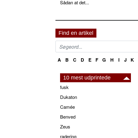
Sådan at det...
Find en artikel
A
B
C
D
E
F
G
H
I
J
K
10 mest udprintede
fusk
Dukaton
Camée
Benved
Zeus
radering