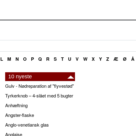
L
M
N
O
P
Q
R
S
T
U
V
W
X
Y
Z
Æ
Ø
Å
10 nyeste
Gulv - Nødreparation af "flyvestød"
Tyrkerknob – 4-slået med 5 bugter
Anhæftning
Angster-flaske
Anglo-venetiansk glas
Anglaise