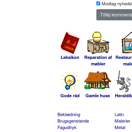
Modtag nyhedsb
Leksikon
Reparation af
Restaur
møbler
male
Gode råd
Gamle huse
Heraldik
Beklædning
Latin
Brugsgenstande
Malerier
Fagudtryk
Metal