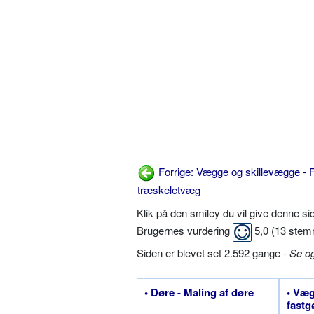
Forrige: Vægge og skillevægge - F
træskeletvæg
Klik på den smiley du vil give denne s
Brugernes vurdering
5,0
(
13
stem
Siden er blevet set 2.592 gange -
Se o
• Døre - Maling af døre
• Væg
fastg