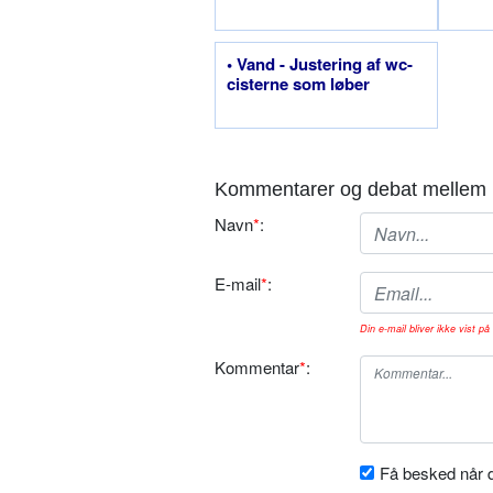
• Vand - Justering af wc-
cisterne som løber
Kommentarer og debat mellem 
Navn
*
:
E-mail
*
:
Din e-mail bliver ikke vist på 
Kommentar
*
:
Få besked når d