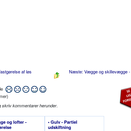
astgørelse af løs
Næste: Vægge og skillevægge - 
ide
mer)
g skriv kommentarer herunder
.
ge og lofter -
• Gulv - Partiel
ørelse
udskiftning