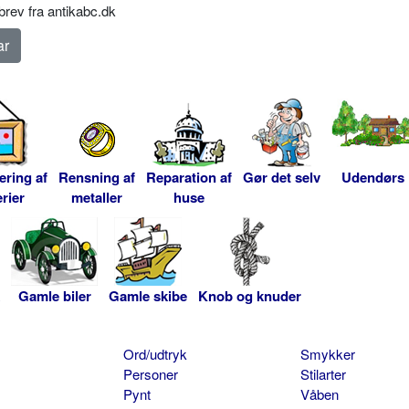
rev fra antikabc.dk
ering af
Rensning af
Reparation af
Gør det selv
Udendørs
rier
metaller
huse
Gamle biler
Gamle skibe
Knob og knuder
Ord/udtryk
Smykker
Personer
Stilarter
Pynt
Våben