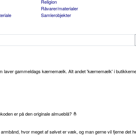
Religion
Råvarer/materialer
eriale
Samlerobjekter
som laver gammeldags kærnemælk. Alt andet 'kærnemælk' i butikkerne
ekoden er på den originale almueblå? 🤞
 armbånd, hvor meget af sølvet er væk, og man gerne vil fjerne det he