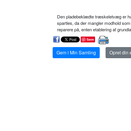
Den pladebeklædte træskeletvæg er hul
spartles, da der mangler modhold som h
reparere på, enten etablering af grundlag
Save
Gem i Min Samling
Opret din