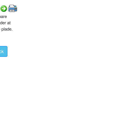
bare
der at
e plade.
ck