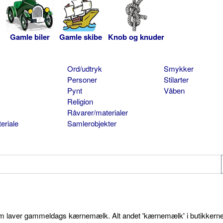
Gamle biler
Gamle skibe
Knob og knuder
Ord/udtryk
Smykker
Personer
Stilarter
Pynt
Våben
Religion
Råvarer/materialer
eriale
Samlerobjekter
som laver gammeldags kærnemælk. Alt andet 'kærnemælk' i butikkerne