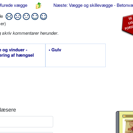
 Murede vægge
Næste: Vægge og skillevægge - Beton
ide
er)
g skriv kommentarer herunder
.
e og vinduer -
• Gulv
ring af hængsel
læsere