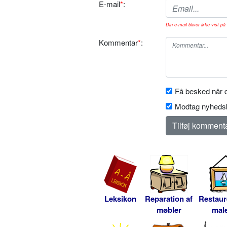
E-mail
*
:
Din e-mail bliver ikke vist på 
Kommentar
*
:
Få besked når d
Modtag nyhedsb
Leksikon
Reparation af
Restaur
møbler
male