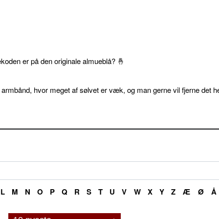
ekoden er på den originale almueblå? 🤞
 armbånd, hvor meget af sølvet er væk, og man gerne vil fjerne det he
L
M
N
O
P
Q
R
S
T
U
V
W
X
Y
Z
Æ
Ø
Å