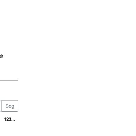
lt.
123...