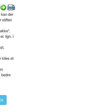
n kan der
 stiften
bakke",
. lign. i
st,
 kiles et
em
s bedre
ck