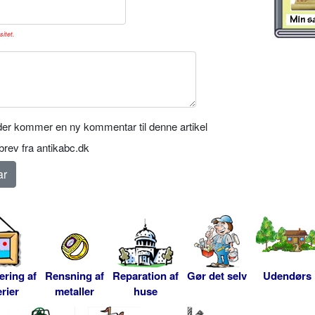
sitet.
er kommer en ny kommentar til denne artikel
rev fra antikabc.dk
ering af
Rensning af
Reparation af
Gør det selv
Udendørs
rier
metaller
huse