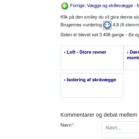
Forrige: Vægge og skillevægge -
Klik på den smiley du vil give denne s
Brugernes vurdering
4,8
(
6
stemm
Siden er blevet set 3.408 gange -
Se o
• Loft - Store revner
• Dør
monte
• Isolering af skråvægge
Kommentarer og debat mellem 
Navn
*
: