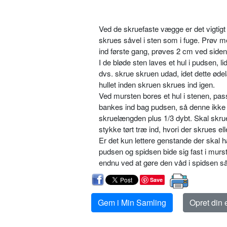
Ved de skruefaste vægge er det vigtigt a
skrues såvel i sten som i fuge. Prøv m
ind første gang, prøves 2 cm ved siden
I de bløde sten laves et hul i pudsen, 
dvs. skrue skruen udad, idet dette ødelæ
hullet inden skruen skrues ind igen.
Ved mursten bores et hul i stenen, pass
bankes ind bag pudsen, så denne ikke s
skruelængden plus 1/3 dybt. Skal skru
stykke tørt træ ind, hvori der skrues 
Er det kun lettere genstande der skal h
pudsen og spidsen bide sig fast i murs
endnu ved at gøre den våd i spidsen så
Save
Gem i Min Samling
Opret din