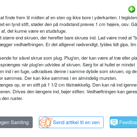
t finde frem til midten af en sten og ikke bore i yderkanten. I teglste
ed en tynd stift, støder den på modstand prøves 1 cm højere, osv. Går
 af, det kunne være en studsfuge.
lidt større end skruen, der herefter bare skrues ind. Lad være med at "
gger vedhæftningen. Er det alligevel nødvendigt, fyldes lidt gips, lim el
ende for såvel skrue som plug. Plug'en, der kan være af træ eller pla
prænges når plug'en udvides af skruen. Sørg for at hullet er mindst
en ind i en fuge, udkradses denne i samme dybde som skruen, og der
eller sømmes. Der kan ikke sømmes i en almindelig mursten.
ænges op, er en stift på 1 1/2 cm tilstrækkelig. Den kan nå ind igenn
tenen. Drives den længere ind, bøjer stiften. Vedhæftningen kan gøre
 den ruster.
 egen Samling
Send artikel til en ven
Feedba