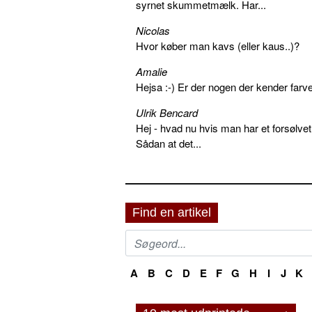
syrnet skummetmælk. Har...
Nicolas
Hvor køber man kavs (eller kaus..)?
Amalie
Hejsa :-) Er der nogen der kender farv
Ulrik Bencard
Hej - hvad nu hvis man har et forsølvet
Sådan at det...
Find en artikel
A
B
C
D
E
F
G
H
I
J
K