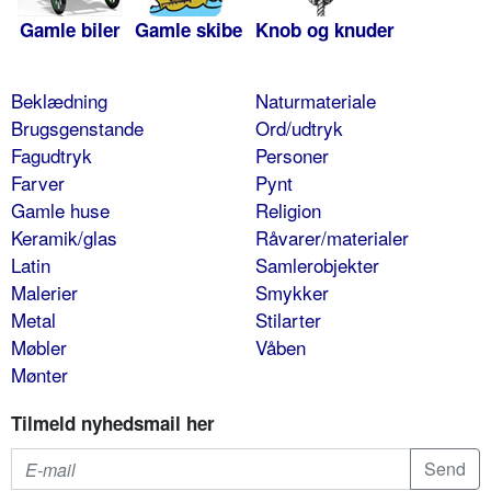
Gamle biler
Gamle skibe
Knob og knuder
Beklædning
Naturmateriale
Brugsgenstande
Ord/udtryk
Fagudtryk
Personer
Farver
Pynt
Gamle huse
Religion
Keramik/glas
Råvarer/materialer
Latin
Samlerobjekter
Malerier
Smykker
Metal
Stilarter
Møbler
Våben
Mønter
Tilmeld nyhedsmail her