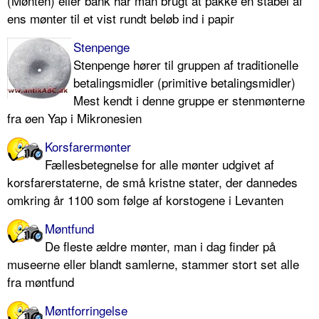
(Mønten) eller bank har man brugt at pakke en stabel af
ens mønter til et vist rundt beløb ind i papir
Stenpenge
Stenpenge hører til gruppen af traditionelle
betalingsmidler (primitive betalingsmidler)
Mest kendt i denne gruppe er stenmønterne
fra øen Yap i Mikronesien
Korsfarermønter
Fællesbetegnelse for alle mønter udgivet af
korsfarerstaterne, de små kristne stater, der dannedes
omkring år 1100 som følge af korstogene i Levanten
Møntfund
De fleste ældre mønter, man i dag finder på
museerne eller blandt samlerne, stammer stort set alle
fra møntfund
Møntforringelse