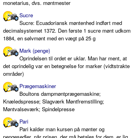
monetarius, dvs. møntmester
Sucre
Sucre: Ecuadoriansk møntenhed indført med
decimalsystemet 1372. Den første 1 sucre mønt udkom
1884, en sølvmønt med en vægt på 25 g
Mark (penge)
Oprindelsen til ordet er uklar. Man har ment, at
det oprindelig var en betegnelse for marker (vidtstrakte
områder)
Prægemaskiner
Boultons dampmøntprægemaskine;
Knæledspresse; Slagværk Møntfremstilling;
Møntvalseværk; Spindelpresse
Pari
Pari kalder man kursen på mønter og
pengesedler, når prisen, der må betales for dem, er lig