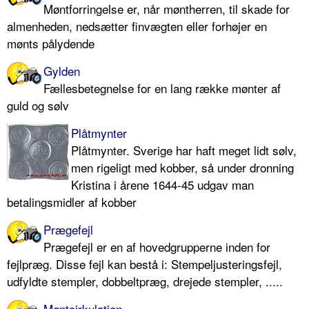
Møntforringelse er, når møntherren, til skade for
almenheden, nedsætter finvægten eller forhøjer en
mønts pålydende
Gylden
Fællesbetegnelse for en lang række mønter af
guld og sølv
Plåtmynter
Plåtmynter. Sverige har haft meget lidt sølv,
men rigeligt med kobber, så under dronning
Kristina i årene 1644-45 udgav man
betalingsmidler af kobber
Prægefejl
Prægefejl er en af hovedgrupperne inden for
fejlpræg. Disse fejl kan bestå i: Stempeljusteringsfejl,
udfyldte stempler, dobbeltpræg, drejede stempler, .....
Møntcirkulation