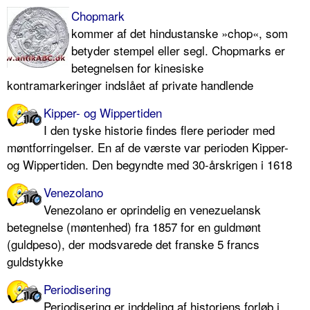
Chopmark
kommer af det hindustanske »chop«, som
betyder stempel eller segl. Chopmarks er
betegnelsen for kinesiske
kontramarkeringer indslået af private handlende
Kipper- og Wippertiden
I den tyske historie findes flere perioder med
møntforringelser. En af de værste var perioden Kipper-
og Wippertiden. Den begyndte med 30-årskrigen i 1618
Venezolano
Venezolano er oprindelig en venezuelansk
betegnelse (møntenhed) fra 1857 for en guldmønt
(guldpeso), der modsvarede det franske 5 francs
guldstykke
Periodisering
Periodisering er inddeling af historiens forløb i