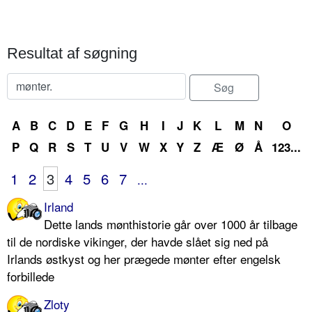
Resultat af søgning
A
B
C
D
E
F
G
H
I
J
K
L
M
N
O
P
Q
R
S
T
U
V
W
X
Y
Z
Æ
Ø
Å
123...
1
2
3
4
5
6
7
...
Irland
Dette lands mønthistorie går over 1000 år tilbage
til de nordiske vikinger, der havde slået sig ned på
Irlands østkyst og her prægede mønter efter engelsk
forbillede
Zloty