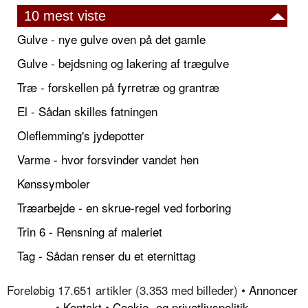
10 mest viste
Gulve - nye gulve oven på det gamle
Gulve - bejdsning og lakering af trægulve
Træ - forskellen på fyrretræ og grantræ
El - Sådan skilles fatningen
Oleflemming's jydepotter
Varme - hvor forsvinder vandet hen
Kønssymboler
Træarbejde - en skrue-regel ved forboring
Trin 6 - Rensning af maleriet
Tag - Sådan renser du et eternittag
Foreløbig 17.651 artikler (3.353 med billeder) •
Annoncer
•
Kontakt
•
Cookie- og privatlivspolitik