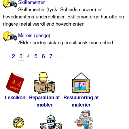
Skillemønter
Skillemønter (tysk: Scheidemünzen) er
hovedmøntens underdelinger. Skillemønterne har ofte en
ringere metal værdi end hovedmønten
Milreis (penge)
Ældre portugisisk og brasiliansk møntenhed
1
2
3
4
5
6
7
...
Leksikon
Reparation af
Restaurering af
møbler
malerier