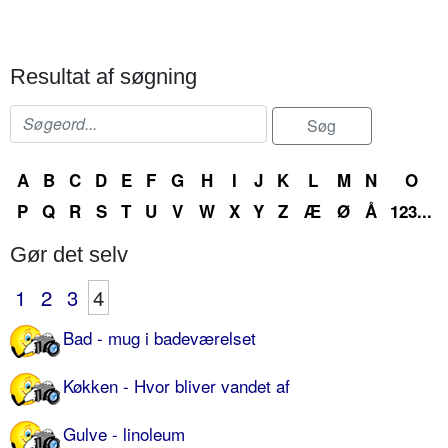
Resultat af søgning
A
B
C
D
E
F
G
H
I
J
K
L
M
N
O
P
Q
R
S
T
U
V
W
X
Y
Z
Æ
Ø
Å
123...
Gør det selv
1
2
3
4
Bad - mug i badeværelset
Køkken - Hvor bliver vandet af
Gulve - linoleum