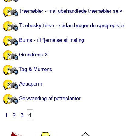
Træmøbler - mal ubehandlede træmøbler selv
Træbeskyttelse - sådan bruger du sprøjtepistol
Bums - til fjernelse af maling
Grundrens 2
Tag & Murrens
Aquaperm
Selvvanding af potteplanter
1
2
3
4