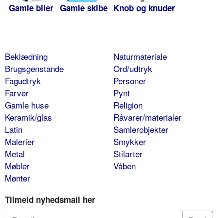
Gamle biler
Gamle skibe
Knob og knuder
Beklædning
Naturmateriale
Brugsgenstande
Ord/udtryk
Fagudtryk
Personer
Farver
Pynt
Gamle huse
Religion
Keramik/glas
Råvarer/materialer
Latin
Samlerobjekter
Malerier
Smykker
Metal
Stilarter
Møbler
Våben
Mønter
Tilmeld nyhedsmail her