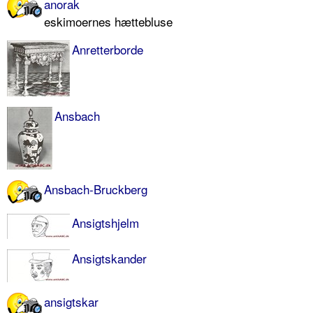
anorak
eskimoernes hættebluse
Anretterborde
Ansbach
Ansbach-Bruckberg
Ansigtshjelm
Ansigtskander
ansigtskar