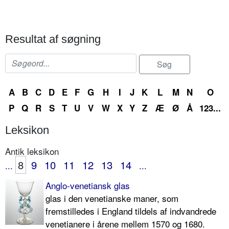
Resultat af søgning
A
B
C
D
E
F
G
H
I
J
K
L
M
N
O
P
Q
R
S
T
U
V
W
X
Y
Z
Æ
Ø
Å
123...
Leksikon
Antik leksikon
8
9
10
11
12
13
14
...
...
Anglo-venetiansk glas
glas i den venetianske maner, som
fremstilledes i England tildels af indvandrede
venetianere i årene mellem 1570 og 1680.