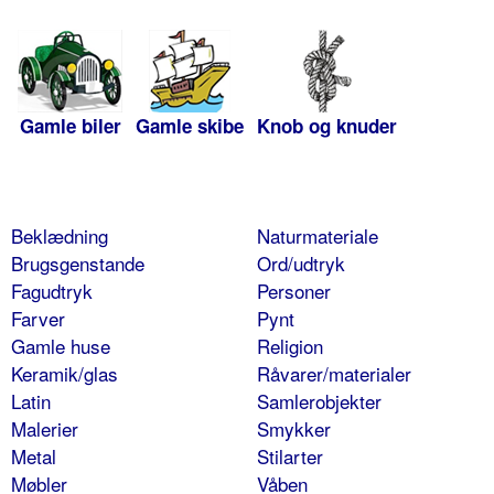
Gamle biler
Gamle skibe
Knob og knuder
Beklædning
Naturmateriale
Brugsgenstande
Ord/udtryk
Fagudtryk
Personer
Farver
Pynt
Gamle huse
Religion
Keramik/glas
Råvarer/materialer
Latin
Samlerobjekter
Malerier
Smykker
Metal
Stilarter
Møbler
Våben