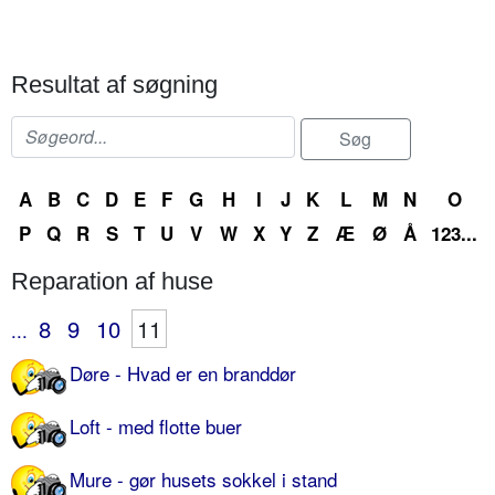
Resultat af søgning
A
B
C
D
E
F
G
H
I
J
K
L
M
N
O
P
Q
R
S
T
U
V
W
X
Y
Z
Æ
Ø
Å
123...
Reparation af huse
8
9
10
11
...
Døre - Hvad er en branddør
Loft - med flotte buer
Mure - gør husets sokkel i stand