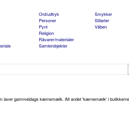
Ord/udtryk
Smykker
Personer
Stilarter
Pynt
Våben
Religion
Råvarer/materialer
eriale
Samlerobjekter
som laver gammeldags kærnemælk. Alt andet 'kærnemælk' i butikkerne