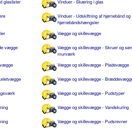
 glaslister
Vinduer - Skæring i glas
ere
Vinduer - Udskiftning af hjørnebånd og
hjørnebåndshængsler
ler
Vægge og skillevægge
ede vægge
Vægge og skillevægge - Skruer og søm
murværk
nvægge
Vægge og skillevægge - Pladevægge
keletvægge
Vægge og skillevægge - Bræddevægg
ingsværk
Vægge og skillevægge - Pudstyper
ning
Vægge og skillevægge - Vandskuring
ning
Vægge og skillevægge - Pudsrevner