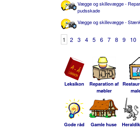
Vægge og skillevægge - Repar
pudsskade
Vægge og skillevægge - Stæn
1
2
3
4
5
6
7
8
9
10
Leksikon
Reparation af
Restaur
møbler
male
Gode råd
Gamle huse
Heraldik