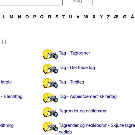
L
M
N
O
P
Q
R
S
T
U
V
W
X
Y
Z
Æ
Ø
Å
11
Tag - Tagformer
Tag - Det flade tag
 lægte
Tag - Tegltag
- Eternittag
Tag - Asbestcement skifertag
Tagrender og nedløbsrør
iftning
Tagrender og nedløbsrør - Skjulte tagr
nedløb