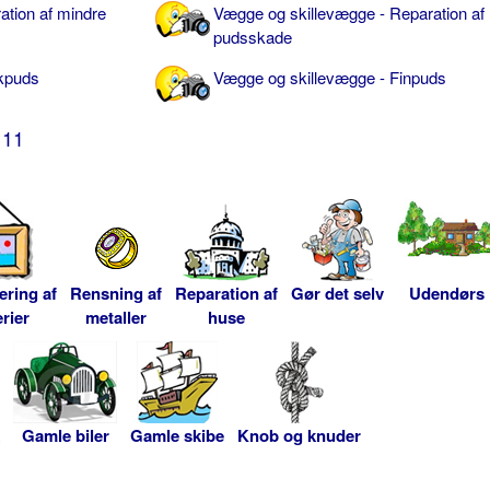
ation af mindre
Vægge og skillevægge - Reparation af
pudsskade
kpuds
Vægge og skillevægge - Finpuds
11
ering af
Rensning af
Reparation af
Gør det selv
Udendørs
rier
metaller
huse
Gamle biler
Gamle skibe
Knob og knuder