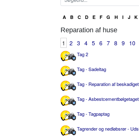
A
B
C
D
E
F
G
H
I
J
K
Reparation af huse
1
2
3
4
5
6
7
8
9
10
Tag 2
Tag - Sadeltag
Tag - Reparation af beskadiget
Tag - Asbestcementbølgetaget 
Tag - Tagpaptag
Tagrender og nedløbsrør - Udsk