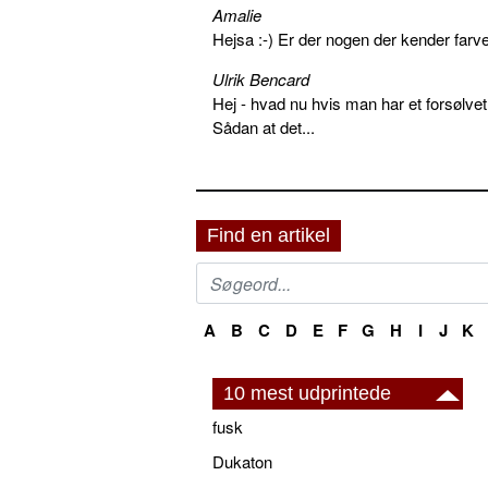
Amalie
Hejsa :-) Er der nogen der kender farv
Ulrik Bencard
Hej - hvad nu hvis man har et forsølvet
Sådan at det...
Find en artikel
A
B
C
D
E
F
G
H
I
J
K
10 mest udprintede
fusk
Dukaton