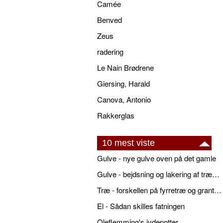
Camée
Benved
Zeus
radering
Le Nain Brødrene
Giersing, Harald
Canova, Antonio
Rakkerglas
10 mest viste
Gulve - nye gulve oven på det gamle
Gulve - bejdsning og lakering af trægulve
Træ - forskellen på fyrretræ og grantræ
El - Sådan skilles fatningen
Oleflemming's jydepotter