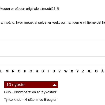
ekoden er på den originale almueblå? 🤞
 armbånd, hvor meget af sølvet er væk, og man gerne vil fjerne det he
L
M
N
O
P
Q
R
S
T
U
V
W
X
Y
Z
Æ
Ø
Å
10 nyeste
Gulv - Nødreparation af "flyvestød"
Tyrkerknob – 4-slået med 5 bugter