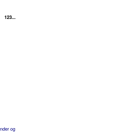
123...
ender og