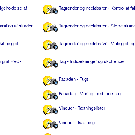
igeholdelse af
Tagrender og nedløbsrør - Kontrol af fa
aration af skader
Tagrender og nedløbsrør - Større skad
iftning af
Tagrender og nedløbsrør - Maling af ta
ing af PVC-
Tag - Inddækninger og skotrender
Facaden - Fugt
Facaden - Muring med mursten
Vinduer - Tætningslister
Vinduer - Isætning