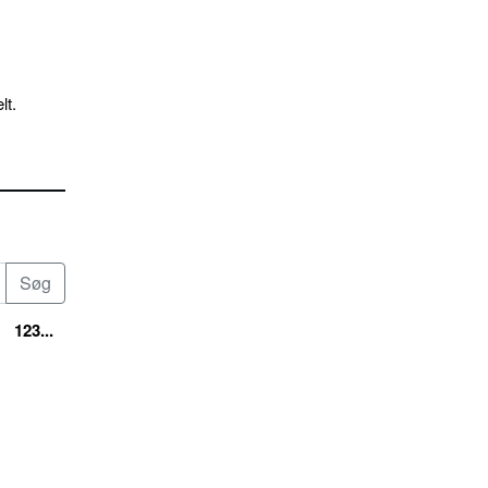
lt.
123...