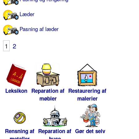
Læder
Pasning af læder
1
2
Leksikon
Reparation af
Restaurering af
møbler
malerier
Rensning af
Reparation af
Gør det selv
metaller
huse