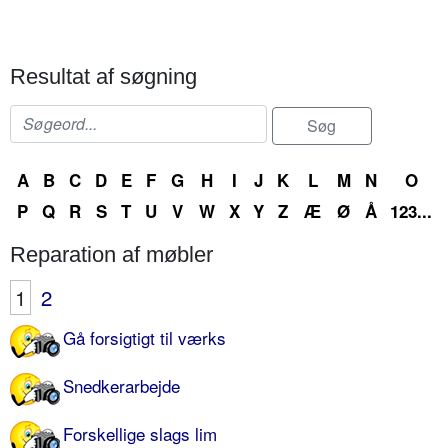
Resultat af søgning
A
B
C
D
E
F
G
H
I
J
K
L
M
N
O
P
Q
R
S
T
U
V
W
X
Y
Z
Æ
Ø
Å
123...
Reparation af møbler
1
2
Gå forsigtigt til værks
Snedkerarbejde
Forskellige slags lim