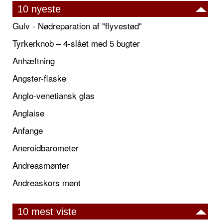
10 nyeste
Gulv - Nødreparation af "flyvestød"
Tyrkerknob – 4-slået med 5 bugter
Anhæftning
Angster-flaske
Anglo-venetiansk glas
Anglaise
Anfange
Aneroidbarometer
Andreasmønter
Andreaskors mønt
10 mest viste