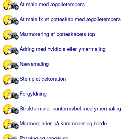
At male med ægolietempera
At male fx et potteskab med ægolietempera
Marmorering af potteskabets top
Ådring med hvidtøls eller ymermaling
Nævemaling
Stemplet dekoration
Forgyldning
Strukturmalet kontormøbel med ymermaling
Marmorplader på kommoder og borde
Pasning og rengøring