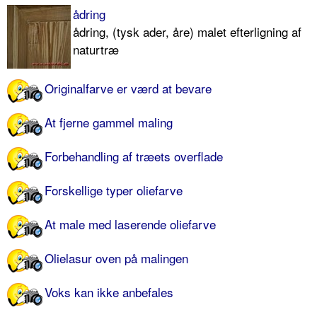
ådring
ådring, (tysk ader, åre) malet efterligning af
naturtræ
Originalfarve er værd at bevare
At fjerne gammel maling
Forbehandling af træets overflade
Forskellige typer oliefarve
At male med laserende oliefarve
Olielasur oven på malingen
Voks kan ikke anbefales