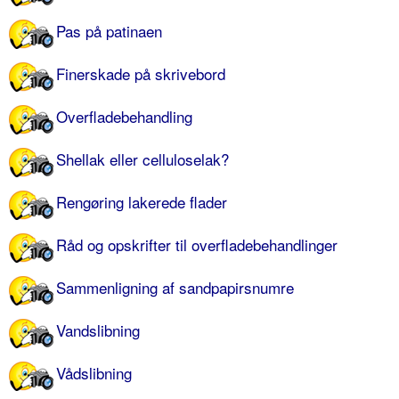
Pas på patinaen
Finerskade på skrivebord
Overfladebehandling
Shellak eller celluloselak?
Rengøring lakerede flader
Råd og opskrifter til overfladebehandlinger
Sammenligning af sandpapirsnumre
Vandslibning
Vådslibning