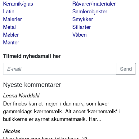
Keramik/glas
Råvarer/materialer
Latin
Samlerobjekter
Malerier
Smykker
Metal
Stilarter
Møbler
Våben
Mønter
Tilmeld nyhedsmail her
Nyeste kommentarer
Leena Norddahl
Der findes kun et mejeri i danmark, som laver
gammeldags kærnemælk. Alt andet 'kærnemælk' i
butikkerne er syrnet skummetmælk. Har...
Nicolas
Hvor køber man kavs (eller kaus..)?