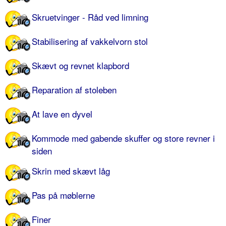
Skruetvinger - Råd ved limning
Stabilisering af vakkelvorn stol
Skævt og revnet klapbord
Reparation af stoleben
At lave en dyvel
Kommode med gabende skuffer og store revner i
siden
Skrin med skævt låg
Pas på møblerne
Finer